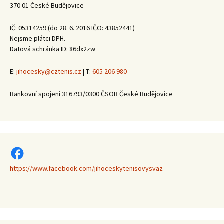
370 01 České Budějovice
IČ: 05314259 (do 28. 6. 2016 IČO: 43852441)
Nejsme plátci DPH.
Datová schránka ID: 86dx2zw
E:
jihocesky@cztenis.cz
| T:
605 206 980
Bankovní spojení 316793/0300 ČSOB České Budějovice
https://www.facebook.com/jihoceskytenisovysvaz
https://www.facebook.com/jihoceskytenisovysvaz