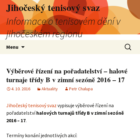
Jihočeský tenisový svaz
Informace o tenisovém dění v
jihočeském regionu
Přejít
Vyhledá
Menu
k
obsahu
webu
Výběrové řízení na pořadatelství – halové
turnaje třídy B v zimní sezóně 2016 – 17
4. 10. 2016
Aktuality
Petr Chalupa
Jihočeský tenisový svaz
vypisuje výběrové řízení na
pořadatelství
halových turnajů třídy B v zimní sezóně
2016 – 17
.
Termíny konání jednotlivých akcí: