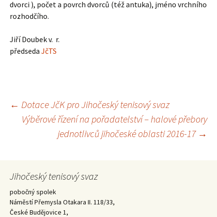
dvorci ), počet a povrch dvorců (též antuka), jméno vrchního
rozhodčího.
Jiří Doubek v. r.
předseda
JčTS
Navigace
←
Dotace JčK pro Jihočeský tenisový svaz
Výběrové řízení na pořadatelství – halové přebory
pro
jednotlivců jihočeské oblasti 2016-17
→
příspěvky
Jihočeský tenisový svaz
pobočný spolek
Náměstí Přemysla Otakara II. 118/33,
České Budějovice 1,