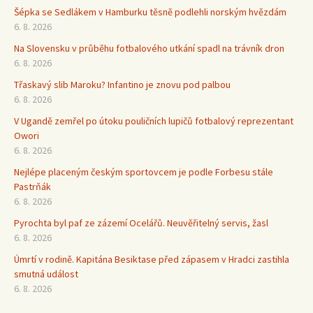
Šépka se Sedlákem v Hamburku těsně podlehli norským hvězdám
6. 8. 2026
Na Slovensku v průběhu fotbalového utkání spadl na trávník dron
6. 8. 2026
Třaskavý slib Maroku? Infantino je znovu pod palbou
6. 8. 2026
V Ugandě zemřel po útoku pouličních lupičů fotbalový reprezentant
Owori
6. 8. 2026
Nejlépe placeným českým sportovcem je podle Forbesu stále
Pastrňák
6. 8. 2026
Pyrochta byl paf ze zázemí Ocelářů. Neuvěřitelný servis, žasl
6. 8. 2026
Úmrtí v rodině. Kapitána Besiktase před zápasem v Hradci zastihla
smutná událost
6. 8. 2026