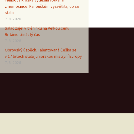
z nemocnice. Fanouškům vysvětlila, co se
stalo
7. 8. 2026
Salač zajel v tréninku na Velkou cenu
Británie třináctý čas
7. 8. 2026
Obrovský úspěch. Talentovaná Češka se
v 17 letech stala juniorskou mistryní Evropy
7. 8. 2026