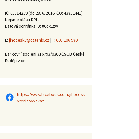
Valná hromada JTS
2022
2023
Krajští přeborníci –
IČ: 05314259 (do 28. 6. 2016 IČO: 43852441)
2021
Nejsme plátci DPH.
Kanáří naděje 2022
Datová schránka ID: 86dx2zw
Krajští přeborníci –
Kvalifikační turnaj
2020
Seminář TENIS
JTS o postup na MČR
E:
jihocesky@cztenis.cz
| T:
605 206 980
Krajští přeborníci –
DĚTEM
v babytenisu
2019
jednotlivců 2021
Bankovní spojení 316793/0300 ČSOB České
Kanáří naděje 2017
Budějovice
Mezinárodního
trojutkání mládeže –
Krajští přeborníci –
Kvalifikační turnaj
2019
2018
JTS o postup na MČR
v babytenisu
Krajští přeborníci –
Halové oblastní
jednotlivců 2017
Halové oblastní
2016
přebory 2018/19
https://www.facebook.com/jihocesk
https://www.facebook.com/jihoceskytenisovysvaz
přebory 2017/18 –
Krajští přeborníci –
vítězové
Krajští přeborníci –
ytenisovysvaz
Mezinárodní
2015
2017
trojutkání mládeže –
Krajští přeborníci –
2016
Mezinárodní
2014
Valná hromada JTS
trojutkání mládeže –
2017
Mezinárodní
Kanáří naděje 2015
2015
Mezinárodní
trojutkání mládeže –