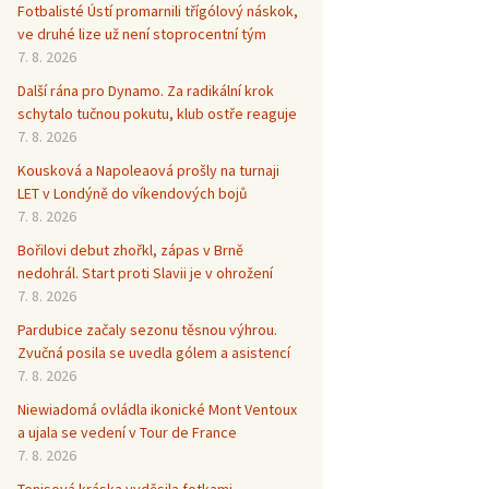
Fotbalisté Ústí promarnili třígólový náskok,
ve druhé lize už není stoprocentní tým
7. 8. 2026
Další rána pro Dynamo. Za radikální krok
schytalo tučnou pokutu, klub ostře reaguje
7. 8. 2026
Kousková a Napoleaová prošly na turnaji
LET v Londýně do víkendových bojů
7. 8. 2026
Bořilovi debut zhořkl, zápas v Brně
nedohrál. Start proti Slavii je v ohrožení
7. 8. 2026
Pardubice začaly sezonu těsnou výhrou.
Zvučná posila se uvedla gólem a asistencí
7. 8. 2026
Niewiadomá ovládla ikonické Mont Ventoux
a ujala se vedení v Tour de France
7. 8. 2026
Tenisová kráska vyděsila fotkami