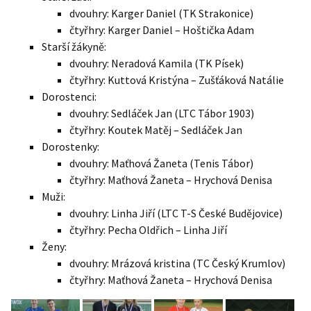
dvouhry: Karger Daniel (TK Strakonice)
čtyřhry: Karger Daniel – Hoštička Adam
Starší žákyně:
dvouhry: Neradová Kamila (TK Písek)
čtyřhry: Kuttová Kristýna – Zušťáková Natálie
Dorostenci:
dvouhry: Sedláček Jan (LTC Tábor 1903)
čtyřhry: Koutek Matěj – Sedláček Jan
Dorostenky:
dvouhry: Maťhová Žaneta (Tenis Tábor)
čtyřhry: Maťhová Žaneta – Hrychová Denisa
Muži:
dvouhry: Linha Jiří (LTC T-S České Budějovice)
čtyřhry: Pecha Oldřich – Linha Jiří
Ženy:
dvouhry: Mrázová kristina (TC Český Krumlov)
čtyřhry: Maťhová Žaneta – Hrychová Denisa