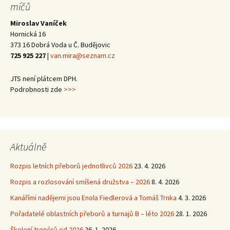
míčů
Miroslav Vaníček
Hornická 16
373 16 Dobrá Voda u Č. Budějovic
725 925 227
|
van.mira@seznam.cz
JTS není plátcem DPH.
Podrobnosti zde
>>>
Aktuálně
Rozpis letních přeborů jednotlivců 2026
23. 4. 2026
Rozpis a rozlosování smíšená družstva – 2026
8. 4. 2026
Kanářími nadějemi jsou Enola Fiedlerová a Tomáš Trnka
4. 3. 2026
Pořadatelé oblastních přeborů a turnajů B – léto 2026
28. 1. 2026
Školení trenérů od 2026
26. 1. 2026