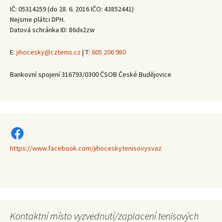
IČ: 05314259 (do 28. 6. 2016 IČO: 43852441)
Nejsme plátci DPH.
Datová schránka ID: 86dx2zw
E:
jihocesky@cztenis.cz
| T:
605 206 980
Bankovní spojení 316793/0300 ČSOB České Budějovice
https://www.facebook.com/jihoceskytenisovysvaz
https://www.facebook.com/jihoceskytenisovysvaz
Kontaktní místo vyzvednutí/zaplacení tenisových