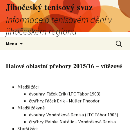
Jihočeský tenisový svaz
Informace o tenisovém dění v
jihočeském regionu
Přejít
Vyhledá
Menu
k
obsahu
webu
Halové oblastní přebory 2015/16 – vítězové
Mladší žáci:
dvouhry: Fáček Erik (LTC Tábor 1903)
čtyřhry: Fáček Erik – Müller Theodor
Mladší žákyně:
dvouhry: Vondráková Denisa (LTC Tábor 1903)
čtyřhry: Rainke Natálie – Vondráková Denisa
Starší žáci: