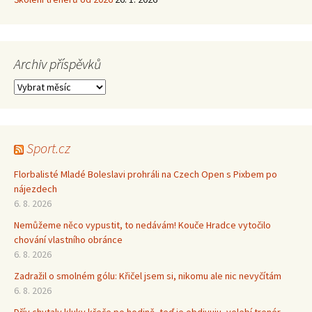
Archiv příspěvků
Archiv
příspěvků
Sport.cz
Florbalisté Mladé Boleslavi prohráli na Czech Open s Pixbem po
nájezdech
6. 8. 2026
Nemůžeme něco vypustit, to nedávám! Kouče Hradce vytočilo
chování vlastního obránce
6. 8. 2026
Zadražil o smolném gólu: Křičel jsem si, nikomu ale nic nevyčítám
6. 8. 2026
Dřív chytaly kluky křeče po hodině, teď je obdivuju, velebí trenér