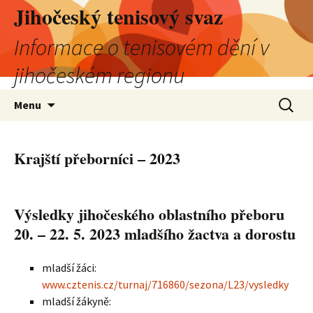
Jihočeský tenisový svaz
Informace o tenisovém dění v
jihočeském regionu
Přejít
Vyhledá
Menu
k
obsahu
webu
Krajští přeborníci – 2023
Výsledky jihočeského oblastního přeboru
20. – 22. 5. 2023 mladšího žactva a dorostu
mladší žáci:
www.cztenis.cz/turnaj/716860/sezona/L23/vysledky
mladší žákyně: