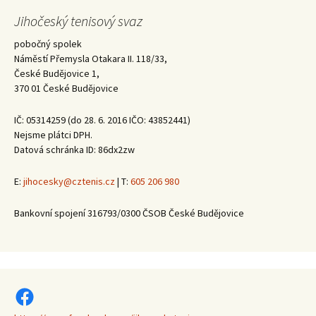
Jihočeský tenisový svaz
pobočný spolek
Náměstí Přemysla Otakara II. 118/33,
České Budějovice 1,
370 01 České Budějovice
IČ: 05314259 (do 28. 6. 2016 IČO: 43852441)
Nejsme plátci DPH.
Datová schránka ID: 86dx2zw
E:
jihocesky@cztenis.cz
| T:
605 206 980
Bankovní spojení 316793/0300 ČSOB České Budějovice
https://www.facebook.com/jihoceskytenisovysvaz