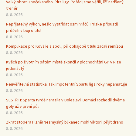
Velký obrat u nečekaného lídra ligy. Pořád jsme věřili, líčí nadšený
trenér
8. 8. 2026
Nepřijatelný výkon, nešlo vystřídat osm hráčů! Priske připustil
průšvih v boji o titul
8. 8. 2026
Komplikace pro Kováře a spol., při obhajobě titulu začali remízou
8. 8. 2026
Kvěch po životním pátém místě skončil v plochodrážní GP v Rize
jedenáctý
8. 8. 2026
Neuvěřitelná statistika. Tak impotentní Spartu liga roky nepamatuje
8. 8. 2026
SESTŘIH: Sparta tvrdě narazila v Boleslavi. Domácí rozhodli dvěma
góly už v první půli
8. 8. 2026
Zkrat stopera Plzně! Nesmyslný blikanec mohl Viktorii přijít draho
8. 8. 2026