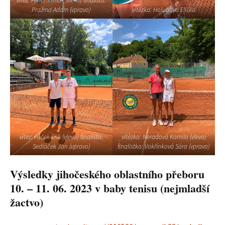
vítěz: Fencl Tomáš (vlevo) finalista:
Pražma Adam (vpravo)
vítězka: Holubová Eliška
vítěz: Fáček Erik (vlevo) finalista:
vítězka: Neradová Kamila (vlevo)
Sedláček Jan (vpravo)
finalistka: Vokřínková Sára (vpravo)
Výsledky jihočeského oblastního přeboru
10. – 11. 06. 2023 v baby tenisu (nejmladší
žactvo)