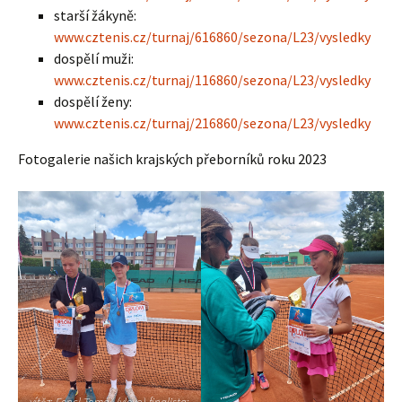
starší žákyně:
www.cztenis.cz/turnaj/616860/sezona/L23/vysledky
dospělí muži:
www.cztenis.cz/turnaj/116860/sezona/L23/vysledky
dospělí ženy:
www.cztenis.cz/turnaj/216860/sezona/L23/vysledky
Fotogalerie našich krajských přeborníků roku 2023