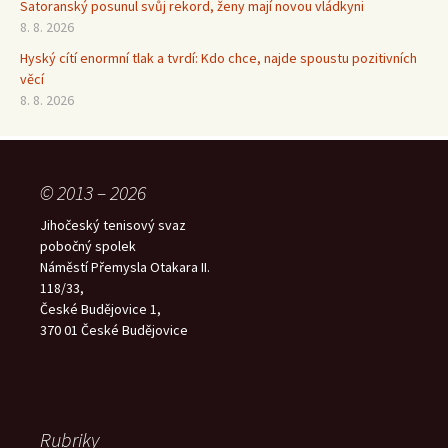
Satoranský posunul svůj rekord, ženy mají novou vládkyni
8. 8. 2026
Hyský cítí enormní tlak a tvrdí: Kdo chce, najde spoustu pozitivních
věcí
8. 8. 2026
© 2013 – 2026
Jihočeský tenisový svaz
pobočný spolek
Náměstí Přemysla Otakara II.
118/33,
České Budějovice 1,
370 01 České Budějovice
Rubriky