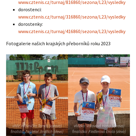
www.cztenis.cz/turnaj/816860/sezona/L23/vysledky
dorostenci:
www.cztenis.cz/turnaj/316860/sezona/L23/vysledky
dorostenky:
www.cztenis.cz/turnaj/416860/sezona/L23/vysledky
Fotogalerie našich krajských přeborníků roku 2023
vítěz: Hlavnička Tomáš (vpravo)
vítězka: Votavová Hana (vpravo)
finalista: Zapletal Jindřich (vlevo)
finalistka: Fiedlerová Enola (vlevo)