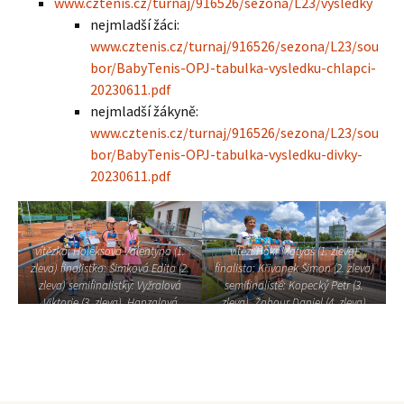
www.cztenis.cz/turnaj/916526/sezona/L23/vysledky
nejmladší žáci:
www.cztenis.cz/turnaj/916526/sezona/L23/sou
bor/BabyTenis-OPJ-tabulka-vysledku-chlapci-
20230611.pdf
nejmladší žákyně:
www.cztenis.cz/turnaj/916526/sezona/L23/sou
bor/BabyTenis-OPJ-tabulka-vysledku-divky-
20230611.pdf
vítězka: Holeksová Valentýna (1.
vítěz: Hakr Matyáš (1. zleva)
zleva) finalistka: Šimková Edita (2.
finalista: Křivanek Šimon (2. zleva)
zleva) semifinalistky: Vyžralová
semifinalisté: Kopecký Petr (3.
Viktorie (3. zleva), Hanzalová
zleva), Žahour Daniel (4. zleva)
Natálie (4. zleva)