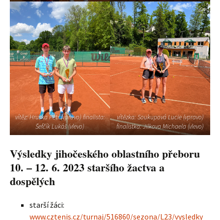
vítěz: Hruška Petr (vpravo) finalista:
vítězka: Soukupová Lucie (vpravo)
Šefčík Lukáš (vlevo)
finalistka: Jilkova Michaela (vlevo)
Výsledky jihočeského oblastního přeboru
10. – 12. 6. 2023 staršího žactva a
dospělých
starší žáci:
www.cztenis.cz/turnaj/516860/sezona/L23/vysledky