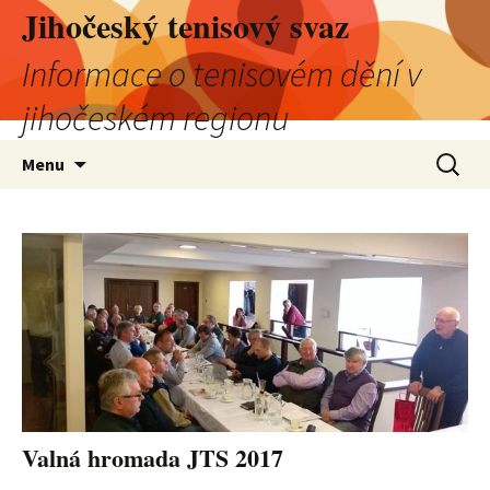
Jihočeský tenisový svaz
Informace o tenisovém dění v
jihočeském regionu
Přejít
Vyhledá
Menu
k
obsahu
webu
Valná hromada JTS 2017