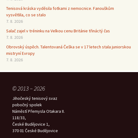
Tenisová kráska vyděsila fotkami z nemocnice. Fanouškům
vysvětlila, co se stalo
7. 8. 2026
Salač zajel v tréninku na Velkou cenu Británie třináctý čas
7. 8. 2026
Obrovský úspěch. Talentovaná Češka se v 17 letech stala juniorskou
mistryní Evropy
7. 8. 2026
© 2013 – 2026
Jihočeský tenisový svaz
pobočný spolek
Náměstí Přemysla Otakara II.
118/33,
České Budějovice 1,
370 01 České Budějovice