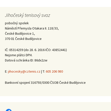
Jihočeský tenisový svaz
pobočný spolek
Náměstí Přemysla Otakara II. 118/33,
České Budějovice 1,
370 01 České Budějovice
IČ: 05314259 (do 28. 6. 2016 IČO: 43852441)
Nejsme plátci DPH.
Datová schránka ID: 86dx2zw
E:
jihocesky@cztenis.cz
| T:
605 206 980
Bankovní spojení 316793/0300 ČSOB České Budějovice