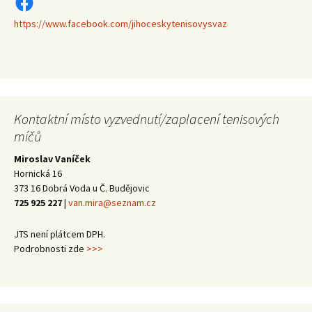
https://www.facebook.com/jihoceskytenisovysvaz
https://www.facebook.com/jihoceskytenisovysvaz
Kontaktní místo vyzvednutí/zaplacení tenisových
míčů
Miroslav Vaníček
Hornická 16
373 16 Dobrá Voda u Č. Budějovic
725 925 227
|
van.mira@seznam.cz
JTS není plátcem DPH.
Podrobnosti zde
>>>