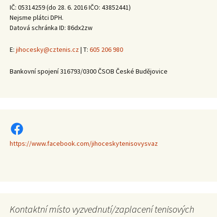
IČ: 05314259 (do 28. 6. 2016 IČO: 43852441)
Nejsme plátci DPH.
Datová schránka ID: 86dx2zw
E:
jihocesky@cztenis.cz
| T:
605 206 980
Bankovní spojení 316793/0300 ČSOB České Budějovice
https://www.facebook.com/jihoceskytenisovysvaz
https://www.facebook.com/jihoceskytenisovysvaz
Kontaktní místo vyzvednutí/zaplacení tenisových