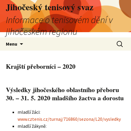
Jihočeský tenisový svaz
Informace o tenisovém dění v
jihočeském regionu
Přejít
Vyhledá
Menu
k
obsahu
webu
Krajští přeborníci – 2020
Výsledky jihočeského oblastního přeboru
30. – 31. 5. 2020 mladšího žactva a dorostu
mladší žáci:
www.cztenis.cz/turnaj/716860/sezona/L20/vysledky
mladší žákyně: