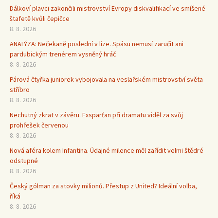
Dálkoví plavci zakončili mistrovství Evropy diskvalifikací ve smíšené
štafetě kvůli čepičce
8. 8. 2026
ANALÝZA: Nečekaně poslední v lize. Spásu nemusí zaručit ani
pardubickým trenérem vysněný hráč
8. 8. 2026
Párová čtyřka juniorek vybojovala na veslařském mistrovství světa
stříbro
8. 8. 2026
Nechutný zkrat v závěru. Exsparťan při dramatu viděl za svůj
prohřešek červenou
8. 8. 2026
Nová aféra kolem Infantina. Údajné milence měl zařídit velmi štědré
odstupné
8. 8. 2026
Český gólman za stovky milionů. Přestup z United? Ideální volba,
říká
8. 8. 2026