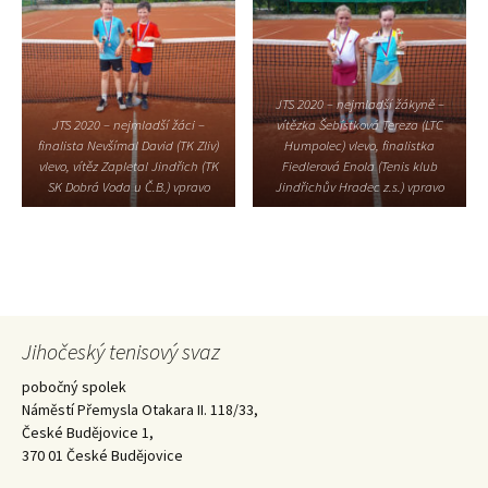
JTS 2020 – nejmladší žákyně –
JTS 2020 – nejmladší žáci –
vítězka Šebístková Tereza (LTC
finalista Nevšímal David (TK Zliv)
Humpolec) vlevo, finalistka
vlevo, vítěz Zapletal Jindřich (TK
Fiedlerová Enola (Tenis klub
SK Dobrá Voda u Č.B.) vpravo
Jindřichův Hradec z.s.) vpravo
Jihočeský tenisový svaz
pobočný spolek
Náměstí Přemysla Otakara II. 118/33,
České Budějovice 1,
370 01 České Budějovice