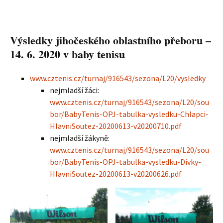
Výsledky jihočeského oblastního přeboru –
14. 6. 2020 v baby tenisu
www.cztenis.cz/turnaj/916543/sezona/L20/vysledky
nejmladší žáci:
www.cztenis.cz/turnaj/916543/sezona/L20/sou
bor/BabyTenis-OPJ-tabulka-vysledku-Chlapci-
HlavniSoutez-20200613-v20200710.pdf
nejmladší žákyně:
www.cztenis.cz/turnaj/916543/sezona/L20/sou
bor/BabyTenis-OPJ-tabulka-vysledku-Divky-
HlavniSoutez-20200613-v20200626.pdf