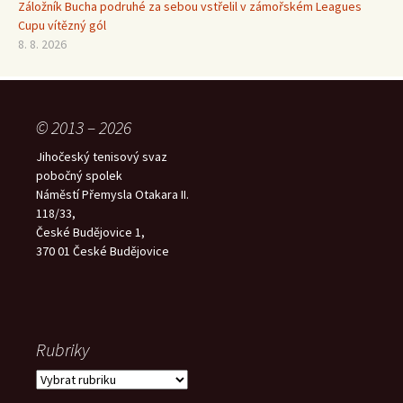
Záložník Bucha podruhé za sebou vstřelil v zámořském Leagues
Cupu vítězný gól
8. 8. 2026
© 2013 – 2026
Jihočeský tenisový svaz
pobočný spolek
Náměstí Přemysla Otakara II.
118/33,
České Budějovice 1,
370 01 České Budějovice
Rubriky
Rubriky