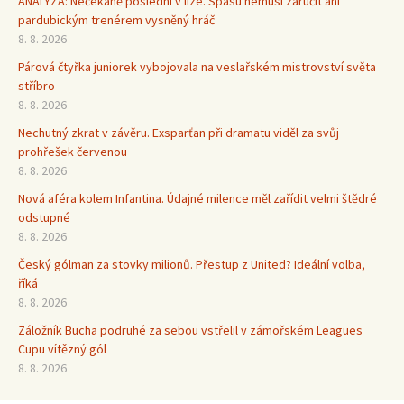
ANALÝZA: Nečekaně poslední v lize. Spásu nemusí zaručit ani
pardubickým trenérem vysněný hráč
8. 8. 2026
Párová čtyřka juniorek vybojovala na veslařském mistrovství světa
stříbro
8. 8. 2026
Nechutný zkrat v závěru. Exsparťan při dramatu viděl za svůj
prohřešek červenou
8. 8. 2026
Nová aféra kolem Infantina. Údajné milence měl zařídit velmi štědré
odstupné
8. 8. 2026
Český gólman za stovky milionů. Přestup z United? Ideální volba,
říká
8. 8. 2026
Záložník Bucha podruhé za sebou vstřelil v zámořském Leagues
Cupu vítězný gól
8. 8. 2026