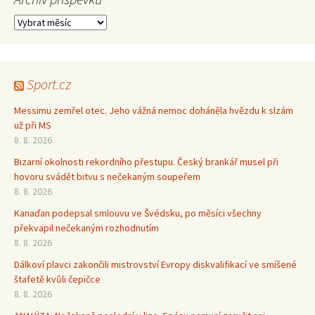
Archiv
příspěvků
Sport.cz
Messimu zemřel otec. Jeho vážná nemoc doháněla hvězdu k slzám
už při MS
8. 8. 2026
Bizarní okolnosti rekordního přestupu. Český brankář musel při
hovoru svádět bitvu s nečekaným soupeřem
8. 8. 2026
Kanaďan podepsal smlouvu ve Švédsku, po měsíci všechny
překvapil nečekaným rozhodnutím
8. 8. 2026
Dálkoví plavci zakončili mistrovství Evropy diskvalifikací ve smíšené
štafetě kvůli čepičce
8. 8. 2026