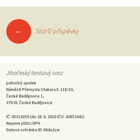
Navigace
←
Starší příspěvky
pro
příspěvky
Jihočeský tenisový svaz
pobočný spolek
Náměstí Přemysla Otakara II. 118/33,
České Budějovice 1,
370 01 České Budějovice
IČ: 05314259 (do 28. 6. 2016 IČO: 43852441)
Nejsme plátci DPH.
Datová schránka ID: 86dx2zw