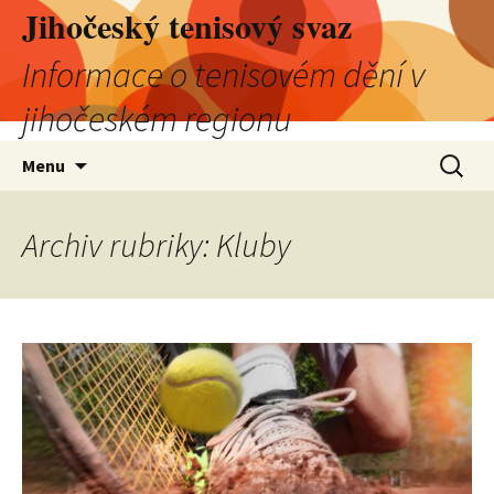
Jihočeský tenisový svaz
Informace o tenisovém dění v
jihočeském regionu
Přejít
Vyhledá
Menu
k
obsahu
webu
Archiv rubriky: Kluby