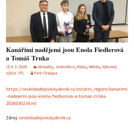
Kanářími nadějemi jsou Enola Fiedlerová
a Tomáš Trnka
4. 3. 2026
Aktuality
,
Jednotlivci
,
Kluby
,
Média
,
Výkonný
výbor JTS
Petr Chalupa
https://ceskobudejovicky.denik.cz/ostatni_region/kanarimi
-nadejemi-jsou-enola-fiedlerova-a-tomas-trnka-
20260302.html
Zdroj:
ceskobudejovicky.denik.cz