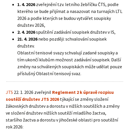
1. 4. 2026
zveřejnění tzv. letního žebříčku ČTS, podle
kterého se bude přijímat a nasazovat na turnajích LTL
2026 a podle kterých se budou vytvářet soupisky
družstev 2026,
2. 4. 2026
spuštění zadávání soupisek družstev v IS,
21. 4. 2026
nebo později: schvalování soupisek
družstev.
Oblastní tenisové svazy schvalují zadané soupisky a
tím ukončí klubům možnost zadávání soupisek. Další
změny na schválených soupiskách může udělat pouze
příslušný Oblastní tenisový svaz.
JTS
22. 1. 2026 zveřejnil
Reglement 2 k úpravě rozpisu
soutěží družstev JTS 2026
týkající se změny složení
žákovských družstev a dorostu v nižších soutěžích a změny
ve složení družstev nižších soutěží mladšího žactva,
staršího žactva a dorostu v jihočeské oblasti pro soutěžní
rok 2026: