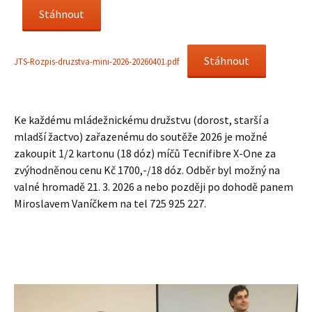
Stáhnout
Stáhnout
JTS-Rozpis-druzstva-mini-2026-20260401.pdf
Ke každému mládežnickému družstvu (dorost, starší a
mladší žactvo) zařazenému do soutěže 2026 je možné
zakoupit 1/2 kartonu (18 dóz) míčů Tecnifibre X-One za
zvýhodněnou cenu Kč 1700,-/18 dóz. Odběr byl možný na
valné hromadě 21. 3. 2026 a nebo později po dohodě panem
Miroslavem Vaníčkem na tel 725 925 227.