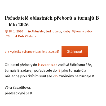
Pořadatelé oblastních přeborů a turnajů B
– léto 2026
28. 1. 2026
Aktuality
,
Jednotlivci
,
Kluby
,
Výkonný výbor
JTS
Petr Chalupa
Stáhnout
JTS-Vysledky-VyberoveRizeni-leto-2026.pdf
Oblastní přebory do
is.cztenis.cz
zadává řídící soutěže,
turnaje B zadávají pořadatelé do
IS
jako turnaje C a
následně jsou řídícím soutěže v
IS
změněny na turnaje B.
Věra Zasadilová,
předsedkyně STK