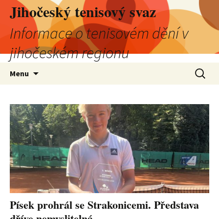
Jihočeský tenisový svaz
Informace o tenisovém dění v
jihočeském regionu
Přejít
Vyhledá
Menu
k
obsahu
webu
Písek prohrál se Strakonicemi. Představa
dříve nemyslitelná