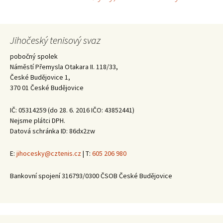
příspěvky
Jihočeský tenisový svaz
pobočný spolek
Náměstí Přemysla Otakara II. 118/33,
České Budějovice 1,
370 01 České Budějovice
IČ: 05314259 (do 28. 6. 2016 IČO: 43852441)
Nejsme plátci DPH.
Datová schránka ID: 86dx2zw
E:
jihocesky@cztenis.cz
| T:
605 206 980
Bankovní spojení 316793/0300 ČSOB České Budějovice