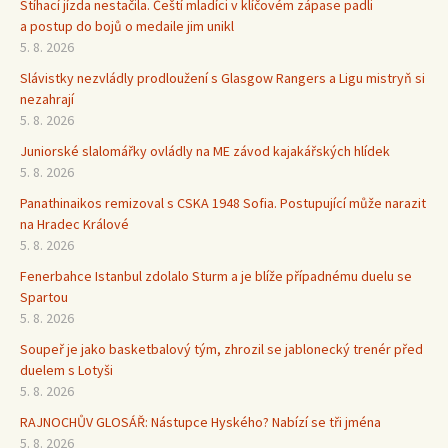
Stíhací jízda nestačila. Čeští mladíci v klíčovém zápase padli
a postup do bojů o medaile jim unikl
5. 8. 2026
Slávistky nezvládly prodloužení s Glasgow Rangers a Ligu mistryň si
nezahrají
5. 8. 2026
Juniorské slalomářky ovládly na ME závod kajakářských hlídek
5. 8. 2026
Panathinaikos remizoval s CSKA 1948 Sofia. Postupující může narazit
na Hradec Králové
5. 8. 2026
Fenerbahce Istanbul zdolalo Sturm a je blíže případnému duelu se
Spartou
5. 8. 2026
Soupeř je jako basketbalový tým, zhrozil se jablonecký trenér před
duelem s Lotyši
5. 8. 2026
RAJNOCHŮV GLOSÁŘ: Nástupce Hyského? Nabízí se tři jména
5. 8. 2026