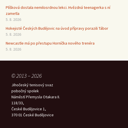
Plíšková dostala nemilosrdnou lekci. Hvězdná teenagerka s ní
zametla
5. 8. 2026
Hokejisté Českých Budějovic na úvod přípravy porazili Tábor
5. 8. 2026
Newcastle má po přestupu Horníčka nového trenéra
5. 8. 2026
© 2013 – 2026
Jihočeský tenisový svaz
pobočný spolek
Náměstí Přemysla Otakara II.
118/33,
České Budějovice 1,
370 01 České Budějovice