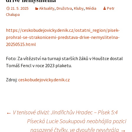
21. 5. 2025
Aktuality
,
Družstva
,
Kluby
,
Média
Petr
Chalupa
https://ceskobudejovicky.denik.cz/ostatni_region/pisek-
prohral-se-strakonicemi-predstava-drive-nemyslitelna-
20250515.html
Foto: Za vítězství na turnaji starších žáků v Houštce dostal
Tomáš Fencl v roce 2023 plaketu.
Zdroj:
ceskobudejovicky.denik.cz
Navigace
←
V tenisové divizi: Jindřichův Hradec – Písek 5:4
Písecká Lucie Soukupová neobhájila pozici
pro
nasazené čtyřky, ve dvouhře nevyhrála
→