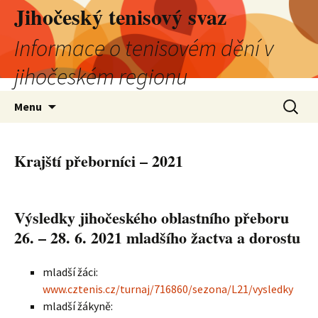
Jihočeský tenisový svaz
Informace o tenisovém dění v
jihočeském regionu
Přejít
Vyhledá
Menu
k
obsahu
webu
Krajští přeborníci – 2021
Výsledky jihočeského oblastního přeboru
26. – 28. 6. 2021 mladšího žactva a dorostu
mladší žáci:
www.cztenis.cz/turnaj/716860/sezona/L21/vysledky
mladší žákyně: