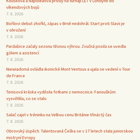
Kousková a Napoleaová prošly na turnaji LET v Londýně do
víkendových bojů
7. 8. 2026
Bořilovi debut zhořkl, zápas v Brně nedohrál. Start proti Slavii je
v ohrožení
7. 8. 2026
Pardubice začaly sezonu těsnou výhrou. Zvučná posila se uvedla
gólem a asistencí
7. 8. 2026
Niewiadomá ovládla ikonické Mont Ventoux a ujala se vedení v Tour
de France
7. 8. 2026
Tenisová kráska vyděsila fotkami z nemocnice. Fanouškům
vysvětlila, co se stalo
7. 8. 2026
Salač zajel v tréninku na Velkou cenu Británie třináctý čas
7. 8. 2026
Obrovský úspěch. Talentovaná Češka se v 17 letech stala juniorskou
mistryní Evropy