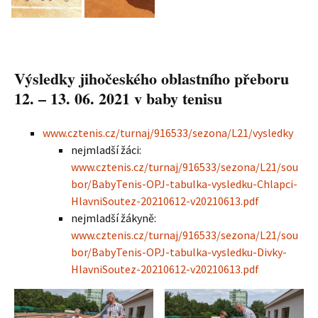
Výsledky jihočeského oblastního přeboru
12. – 13. 06. 2021 v baby tenisu
www.cztenis.cz/turnaj/916533/sezona/L21/vysledky
nejmladší žáci:
www.cztenis.cz/turnaj/916533/sezona/L21/sou
bor/BabyTenis-OPJ-tabulka-vysledku-Chlapci-
HlavniSoutez-20210612-v20210613.pdf
nejmladší žákyně:
www.cztenis.cz/turnaj/916533/sezona/L21/sou
bor/BabyTenis-OPJ-tabulka-vysledku-Divky-
HlavniSoutez-20210612-v20210613.pdf