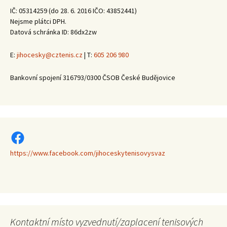
IČ: 05314259 (do 28. 6. 2016 IČO: 43852441)
Nejsme plátci DPH.
Datová schránka ID: 86dx2zw
E:
jihocesky@cztenis.cz
| T:
605 206 980
Bankovní spojení 316793/0300 ČSOB České Budějovice
https://www.facebook.com/jihoceskytenisovysvaz
https://www.facebook.com/jihoceskytenisovysvaz
Kontaktní místo vyzvednutí/zaplacení tenisových