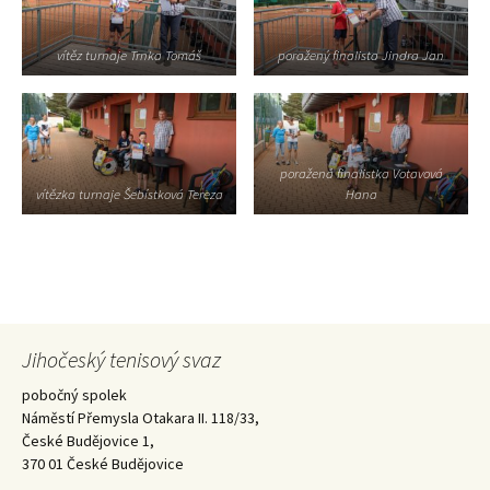
vítěz turnaje Trnka Tomáš
poražený finalista Jindra Jan
poražená finalistka Votavová
vítězka turnaje Šebístková Tereza
Hana
Jihočeský tenisový svaz
pobočný spolek
Náměstí Přemysla Otakara II. 118/33,
České Budějovice 1,
370 01 České Budějovice