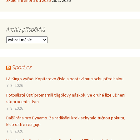
Školení trenérů od 2026
26. 1. 2026
Archiv příspěvků
Archiv
příspěvků
Sport.cz
LA Kings vyřadí Kopitarovo číslo a postaví mu sochu před halou
7. 8. 2026
Fotbalisté Ústí promarnili třígólový náskok, ve druhé lize už není
stoprocentní tým
7. 8. 2026
Další rána pro Dynamo. Za radikální krok schytalo tučnou pokutu,
klub ostře reaguje
7. 8. 2026