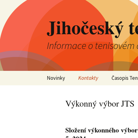
Jihočeský t
Informace o tenisovém 
Přejít
Novinky
Kontakty
Časopis Ten
k
obsahu
Aktuality
Výkonný výbor JTS
webu
Výkonný výbor JTS
Kluby
Kontrolní komise JTS
Jednotlivci
Okresní tenisové
svazy
Složení výkonného výboru
Družstva