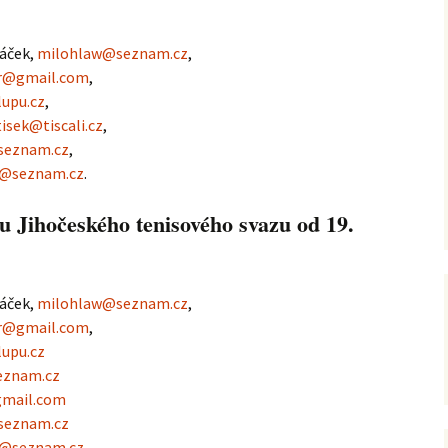
2021
váček,
milohlaw@seznam.cz
,
er@gmail.com
,
2020
upu.cz
,
tisek@tiscali.cz
,
2019
seznam.cz
,
va@seznam.cz
.
2018
 Jihočeského tenisového svazu od 19.
2017
2016
váček,
milohlaw@seznam.cz
,
2015
er@gmail.com
,
upu.cz
2014
eznam.cz
gmail.com
2013
seznam.cz
va@seznam.cz