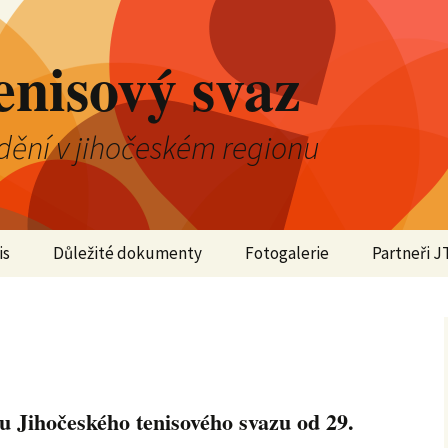
enisový svaz
dění v jihočeském regionu
is
Důležité dokumenty
Fotogalerie
Partneři J
2025
2024
2023
 Jihočeského tenisového svazu od 29.
2022