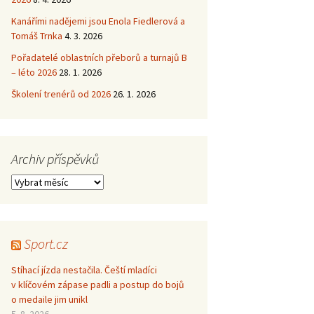
Kanářími nadějemi jsou Enola Fiedlerová a
Tomáš Trnka
4. 3. 2026
Pořadatelé oblastních přeborů a turnajů B
– léto 2026
28. 1. 2026
Školení trenérů od 2026
26. 1. 2026
Archiv příspěvků
Archiv
příspěvků
Sport.cz
Stíhací jízda nestačila. Čeští mladíci
v klíčovém zápase padli a postup do bojů
o medaile jim unikl
5. 8. 2026