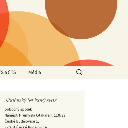
Vyhledávání
TS a ČTS
Média
Valná hromada JTS
2025
Valná hromada JTS
Jihočeský tenisový svaz
Halové oblastní
2024
přebory 2024/2025 –
pobočný spolek
Krajští přeborníci –
vítězové
Náměstí Přemysla Otakara II. 118/33,
2023
České Budějovice 1,
Valná hromada JTS
370 01 České Budějovice