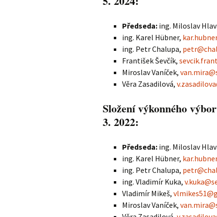
5. 2024:
Adresář klubů JTS
Výkonný výbor JTS
Předseda:
ing. Miloslav Hla
Haly 2014/2015
ing. Karel Hübner,
kar.hubn
ing. Petr Chalupa,
petr@chal
František Ševčík,
sevcik.fran
Miroslav Vaníček,
van.mira@
Věra Zasadilová,
v.zasadilo
Složení výkonného výboru
3. 2022:
Předseda:
ing. Miloslav Hla
ing. Karel Hübner,
kar.hubn
ing. Petr Chalupa,
petr@chal
ing. Vladimír Kuka,
v.kuka@s
Vladimír Mikeš,
vlmikes51@
Miroslav Vaníček,
van.mira@
Věra Zasadilová,
v.zasadilo