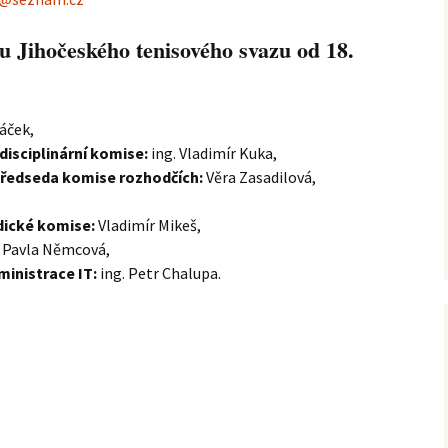
2012
 Jihočeského tenisového svazu od 18.
áček,
isciplinární komise:
ing. Vladimír Kuka,
předseda komise rozhodčích:
Věra Zasadilová,
ické komise:
Vladimír Mikeš,
:
Pavla Němcová,
ministrace IT:
ing. Petr Chalupa.