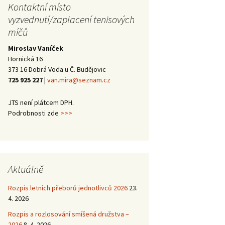
trojutkání mládeže –
2013
Halové oblastní
Kontaktní místo
Školení trenérů 3.
Halové oblastní
Kanáří naděje 2014
2014
přebory 2016/17 –
třídy 2012
přebory 2015/16 –
vyzvednutí/zaplacení tenisových
vítězové
vítězové
míčů
Halové oblastní
Kanáří naděje 2013
Mezinárodní
přebory 2015 –
trojutkání mládeže –
Miroslav Vaníček
vítězové
Valná hromada JčTS
2012
Hornická 16
2014
373 16 Dobrá Voda u Č. Budějovic
725 925 227
|
van.mira@seznam.cz
JTS není plátcem DPH.
Podrobnosti zde
>>>
Aktuálně
Rozpis letních přeborů jednotlivců 2026
23.
4. 2026
Rozpis a rozlosování smíšená družstva –
2026
8. 4. 2026