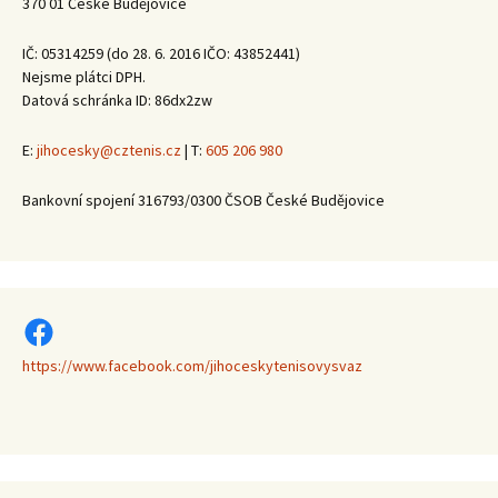
370 01 České Budějovice
IČ: 05314259 (do 28. 6. 2016 IČO: 43852441)
Nejsme plátci DPH.
Datová schránka ID: 86dx2zw
E:
jihocesky@cztenis.cz
| T:
605 206 980
Bankovní spojení 316793/0300 ČSOB České Budějovice
https://www.facebook.com/jihoceskytenisovysvaz
https://www.facebook.com/jihoceskytenisovysvaz