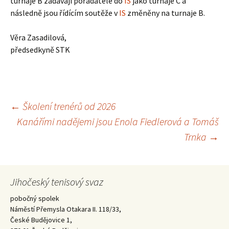
turnaje B zadávají pořadatelé do
IS
jako turnaje C a
následně jsou řídícím soutěže v
IS
změněny na turnaje B.
Věra Zasadilová,
předsedkyně STK
Navigace
←
Školení trenérů od 2026
Kanářími nadějemi jsou Enola Fiedlerová a Tomáš
pro
Trnka
→
příspěvky
Jihočeský tenisový svaz
pobočný spolek
Náměstí Přemysla Otakara II. 118/33,
České Budějovice 1,