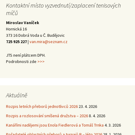
Kontaktní místo vyzvednutí/zaplacení tenisových
míčů
Miroslav Vaníček
Hornická 16
373 16 Dobrá Voda u Č. Budějovic
725 925 227
|
van.mira@seznam.cz
JTS není plátcem DPH.
Podrobnosti zde
>>>
Aktuálně
Rozpis letních přeborů jednotlivců 2026
23. 4. 2026
Rozpis a rozlosování smíšená družstva – 2026
8. 4. 2026
Kanářími nadějemi jsou Enola Fiedlerová a Tomáš Trnka
4. 3. 2026
Pořadatelé oblastních přeborů a turnajů B – léto 2026
28. 1. 2026