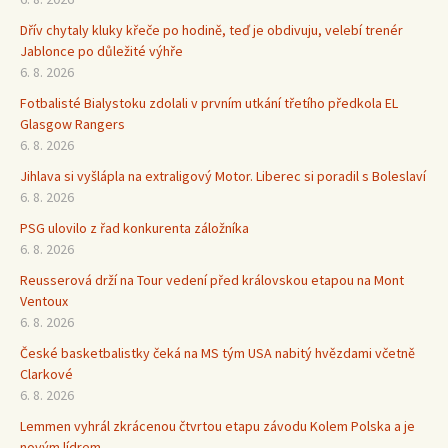
Dřív chytaly kluky křeče po hodině, teď je obdivuju, velebí trenér
Jablonce po důležité výhře
6. 8. 2026
Fotbalisté Bialystoku zdolali v prvním utkání třetího předkola EL
Glasgow Rangers
6. 8. 2026
Jihlava si vyšlápla na extraligový Motor. Liberec si poradil s Boleslaví
6. 8. 2026
PSG ulovilo z řad konkurenta záložníka
6. 8. 2026
Reusserová drží na Tour vedení před královskou etapou na Mont
Ventoux
6. 8. 2026
České basketbalistky čeká na MS tým USA nabitý hvězdami včetně
Clarkové
6. 8. 2026
Lemmen vyhrál zkrácenou čtvrtou etapu závodu Kolem Polska a je
novým lídrem