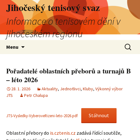
Jihočeský tenisový svaz
Informace o tenisovém dění v
jihočeském regionu
Přejít
Vyhledá
Menu
k
obsahu
webu
Pořadatelé oblastních přeborů a turnajů B
– léto 2026
28. 1. 2026
Aktuality
,
Jednotlivci
,
Kluby
,
Výkonný výbor
JTS
Petr Chalupa
Stáhnout
JTS-Vysledky-VyberoveRizeni-leto-2026.pdf
Oblastní přebory do
is.cztenis.cz
zadává řídící soutěže,