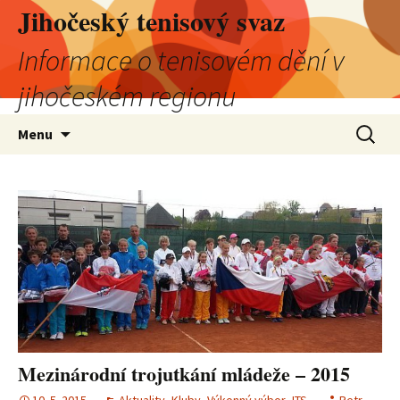
Jihočeský tenisový svaz
Informace o tenisovém dění v
jihočeském regionu
Přejít
Vyhledá
Menu
k
obsahu
webu
Mezinárodní trojutkání mládeže – 2015