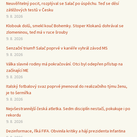
Neuvěřitelný pocit, rozplýval se Salač po úspěchu. Teď se děsí
zátěžových testů v Česku
9. 8. 2026
Klobouk dolů, smekl kouč Bohemky. Stoper Klokanů dohrával se
zlomeninou, teď má v ruce šrouby
9. 8. 2026
Senzační triumf! Salač poprvé v kariéře vyhrál závod MS
9. 8. 2026
Válka slavné rodiny má pokračování. Otci byl odepřen přístup na
začínající ME
9. 8. 2026
Italský fotbalový svaz poprvé jmenoval do realizačního týmu ženu,
je to šermířka
9. 8. 2026
Nejvšestrannější česká atletka. Sedm disciplín nestačí, pokukuje i po
rekordu
9. 8. 2026
Dezinformace, říká FIFA. Obvinila kritiky a hájí prezidenta Infantina