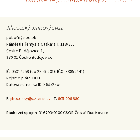
pro
příspěvky
Jihočeský tenisový svaz
pobočný spolek
Náměstí Přemysla Otakara II. 118/33,
České Budějovice 1,
370 01 České Budějovice
IČ: 05314259 (do 28. 6. 2016 IČO: 43852441)
Nejsme plátci DPH.
Datová schránka ID: 86dx2zw
E:
jihocesky@cztenis.cz
| T:
605 206 980
Bankovní spojení 316793/0300 ČSOB České Budějovice