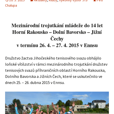
10. 5. 2015
Aktuality
,
Kluby
,
Výkonný výbor JTS
Petr
Chalupa
Mezinárodní trojutkání mládeže do 14 let
Horní Rakousko – Dolní Bavorsko – Jižní
Čechy
v termínu 26. 4. – 27. 4. 2015 v Ennsu
Družstvo žactva Jihočeského tenisového svazu obhájilo
loňské vítězství v rámci mezinárodního trojutkání družstev
tenisových svazů příhraničních oblastí Horního Rakouska,
Dolního Bavorska a Jižních Čech, které se uskutečnilo ve
dnech 25. – 26. dubna 2015 v Ennsu.