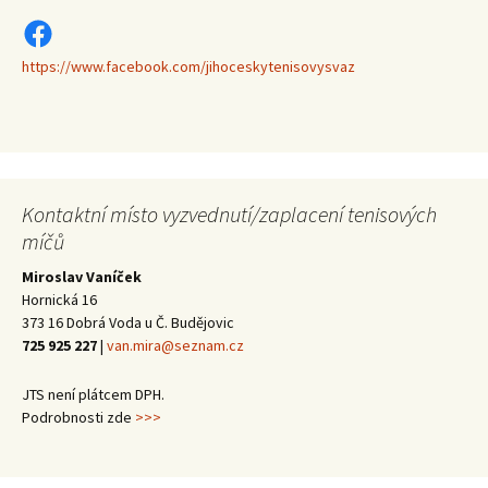
https://www.facebook.com/jihoceskytenisovysvaz
https://www.facebook.com/jihoceskytenisovysvaz
Kontaktní místo vyzvednutí/zaplacení tenisových
míčů
Miroslav Vaníček
Hornická 16
373 16 Dobrá Voda u Č. Budějovic
725 925 227
|
van.mira@seznam.cz
JTS není plátcem DPH.
Podrobnosti zde
>>>