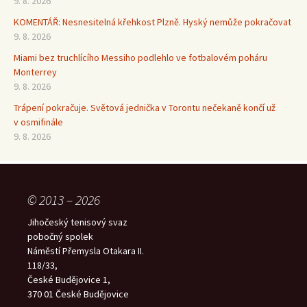
9. 8. 2026
KOMENTÁŘ: Nesnesitelná křehkost Plzně. Hyský nemůže pokračovat
9. 8. 2026
Miami bez truchlícího Messiho podlehlo ve fotbalovém poháru
Monterrey
9. 8. 2026
Trápení pokračuje. Světová jednička v Torontu nečekaně končí už
v osmifinále
9. 8. 2026
© 2013 – 2026
Jihočeský tenisový svaz
pobočný spolek
Náměstí Přemysla Otakara II.
118/33,
České Budějovice 1,
370 01 České Budějovice