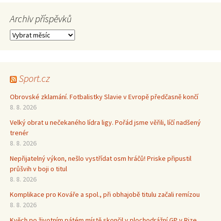
Archiv příspěvků
Archiv
příspěvků
Sport.cz
Obrovské zklamání. Fotbalistky Slavie v Evropě předčasně končí
8. 8. 2026
Velký obrat u nečekaného lídra ligy. Pořád jsme věřili, líčí nadšený
trenér
8. 8. 2026
Nepřijatelný výkon, nešlo vystřídat osm hráčů! Priske připustil
průšvih v boji o titul
8. 8. 2026
Komplikace pro Kováře a spol., při obhajobě titulu začali remízou
8. 8. 2026
Kvěch po životním pátém místě skončil v plochodrážní GP v Rize