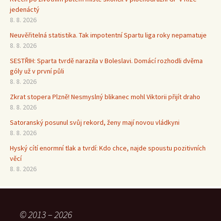
jedenáctý
8. 8. 2026
Neuvěřitelná statistika. Tak impotentní Spartu liga roky nepamatuje
8. 8. 2026
SESTŘIH: Sparta tvrdě narazila v Boleslavi. Domácí rozhodli dvěma
góly už v první půli
8. 8. 2026
Zkrat stopera Plzně! Nesmyslný blikanec mohl Viktorii přijít draho
8. 8. 2026
Satoranský posunul svůj rekord, ženy mají novou vládkyni
8. 8. 2026
Hyský cítí enormní tlak a tvrdí: Kdo chce, najde spoustu pozitivních
věcí
8. 8. 2026
© 2013 – 2026