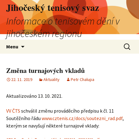
Jihočeský tenisový svaz
Informace o tenisovém dění v
jihočeském regionu
Přejít
Vyhledá
Menu
k
obsahu
webu
Změna turnajových vkladů
22. 11. 2019
Aktuality
Petr Chalupa
Aktualizováno 13. 10. 2021.
VV ČTS
schválil změnu prováděcího předpisu k čl. 11
Soutěžního řádu
www.cztenis.cz/docs/soutezni_rad.pdf
,
kterým se navyšují některé turnajové vklady: