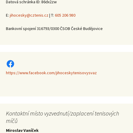
Datová schránka ID: 86dx2zw
E:
jihocesky@cztenis.cz
| T:
605 206 980
Bankovní spojení 316793/0300 ČSOB České Budějovice
https://www.facebook.com/jihoceskytenisovysvaz
https://www.facebook.com/jihoceskytenisovysvaz
Kontaktní místo vyzvednutí/zaplacení tenisových
míčů
Miroslav Vaníček