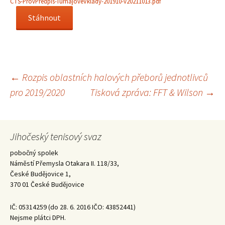
CTS-ProvPredpis-TurnajoveVklady-201910-v20211013.pdf
Stáhnout
Navigace
←
Rozpis oblastních halových přeborů jednotlivců
pro 2019/2020
Tisková zpráva: FFT & Wilson
→
pro
příspěvky
Jihočeský tenisový svaz
pobočný spolek
Náměstí Přemysla Otakara II. 118/33,
České Budějovice 1,
370 01 České Budějovice
IČ: 05314259 (do 28. 6. 2016 IČO: 43852441)
Nejsme plátci DPH.