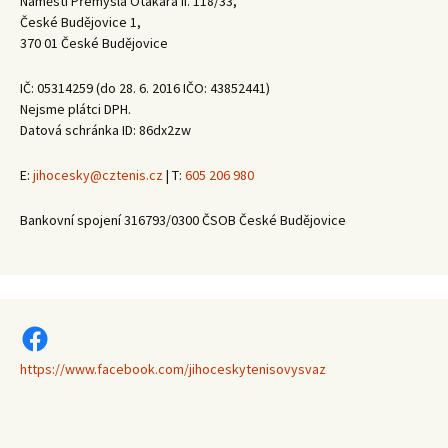
Náměstí Přemysla Otakara II. 118/33,
České Budějovice 1,
370 01 České Budějovice
IČ: 05314259 (do 28. 6. 2016 IČO: 43852441)
Nejsme plátci DPH.
Datová schránka ID: 86dx2zw
E:
jihocesky@cztenis.cz
| T:
605 206 980
Bankovní spojení 316793/0300 ČSOB České Budějovice
https://www.facebook.com/jihoceskytenisovysvaz
https://www.facebook.com/jihoceskytenisovysvaz