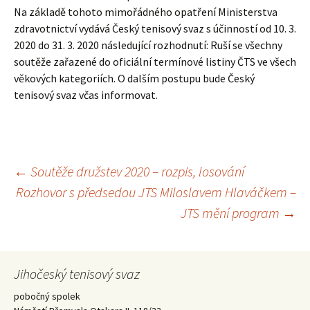
Na základě tohoto mimořádného opatření Ministerstva
zdravotnictví vydává Český tenisový svaz s účinností od 10. 3.
2020 do 31. 3. 2020 následující rozhodnutí: Ruší se všechny
soutěže zařazené do oficiální termínové listiny ČTS ve všech
věkových kategoriích. O dalším postupu bude Český
tenisový svaz včas informovat.
Navigace
←
Soutěže družstev 2020 – rozpis, losování
Rozhovor s předsedou JTS Miloslavem Hlaváčkem –
pro
JTS mění program
→
příspěvky
Jihočeský tenisový svaz
pobočný spolek