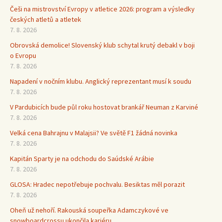
Češi na mistrovství Evropy v atletice 2026: program a výsledky
českých atletů a atletek
7. 8. 2026
Obrovská demolice! Slovenský klub schytal krutý debakl v boji
o Evropu
7. 8. 2026
Napadení v nočním klubu. Anglický reprezentant musí k soudu
7. 8. 2026
V Pardubicích bude půl roku hostovat brankář Neuman z Karviné
7. 8. 2026
Velká cena Bahrajnu v Malajsii? Ve světě F1 žádná novinka
7. 8. 2026
Kapitán Sparty je na odchodu do Saúdské Arábie
7. 8. 2026
GLOSA: Hradec nepotřebuje pochvalu. Besiktas měl porazit
7. 8. 2026
Oheň už nehoří. Rakouská soupeřka Adamczykové ve
snowboardcrossu ukončila kariéru