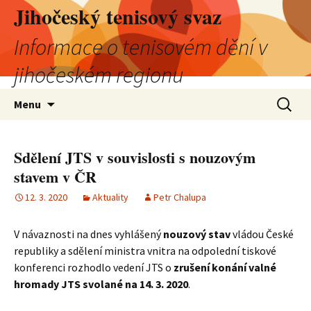
Jihočeský tenisový svaz
Informace o tenisovém dění v
jihočeském regionu
Přejít
Vyhledá
Menu
k
obsahu
webu
Sdělení JTS v souvislosti s nouzovým
stavem v ČR
12. 3. 2020
Aktuality
Petr Chalupa
V návaznosti na dnes vyhlášený
nouzový stav
vládou České
republiky a sdělení ministra vnitra na odpolední tiskové
konferenci rozhodlo vedení JTS o
zrušení konání valné
hromady JTS svolané na 14. 3. 2020
.