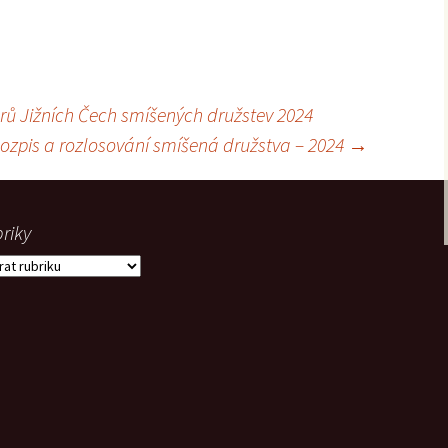
ů Jižních Čech smíšených družstev 2024
ozpis a rozlosování smíšená družstva – 2024
→
riky
iky