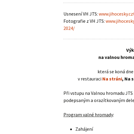
Adresář klubů JTS
Výkonný výbor JTS
Usnesení VH JTS:
www.jihocesky.cz
Haly 2014/2015
Fotografie z VH JTS:
www.jihocesky
2024/
Výk
na valnou hrom
která se koná dn
v restauraci
Na stráni
, Na 
Při vstupu na Valnou hromadu JTS 
podepsaným a orazítkovaným dele
Program valné hromady
:
Zahájení