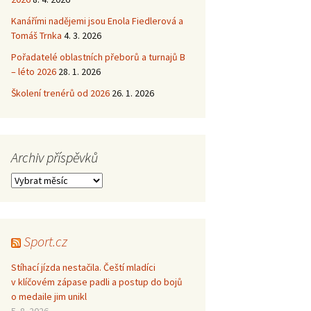
Kanářími nadějemi jsou Enola Fiedlerová a
Tomáš Trnka
4. 3. 2026
Pořadatelé oblastních přeborů a turnajů B
– léto 2026
28. 1. 2026
Školení trenérů od 2026
26. 1. 2026
Archiv příspěvků
Archiv
příspěvků
Sport.cz
Stíhací jízda nestačila. Čeští mladíci
v klíčovém zápase padli a postup do bojů
o medaile jim unikl
5. 8. 2026