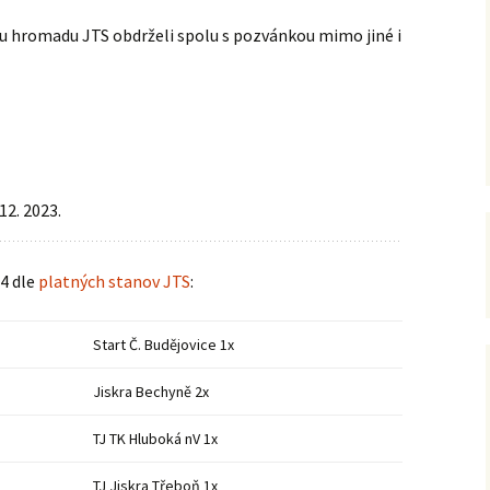
ou hromadu JTS obdrželi spolu s pozvánkou mimo jiné i
12. 2023.
4 dle
platných stanov JTS
:
Start Č. Budějovice 1x
Jiskra Bechyně 2x
TJ TK Hluboká nV 1x
TJ Jiskra Třeboň 1x