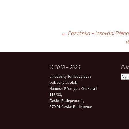
Navigace
←
Pozvánka – losování Přebor
R
pro
příspěvky
© 2013 – 2026
Rub
Rubr
Jihočeský tenisový svaz
pobočný spolek
Náměstí Přemysla Otakara II.
118/33,
České Budějovice 1,
370 01 České Budějovice