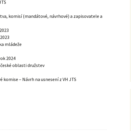
JTS
2012
tva, komisí (mandátové, návrhové) a zapisovatele a
 2023
 2023
ska mládeže
rok 2024
očeské oblasti družstev
 komise – Návrh na usnesení z VH JTS