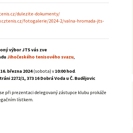
2021
tenis.cz/dulezite-dokumenty/
.cztenis.cz/fotogalerie/2024-2/valna-hromada-jts-
2020
2019
oný výbor JTS vás zve
2018
adu
Jihočeského tenisového svazu
,
2017
e
16. března 2024
(sobota) v
10:00 hod
.
stráni 2272/1, 373 16 Dobrá Voda u Č. Budějovic
2016
se při prezentaci delegovaný zástupce klubu prokáže
2015
gačním lístkem.
2014
2013