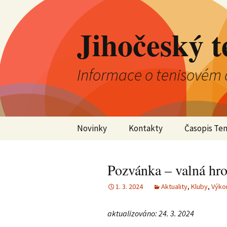
Jihočeský t
Informace o tenisovém 
Přejít
Novinky
Kontakty
Časopis Ten
k
obsahu
Aktuality
Výkonný výbor JTS
webu
Pozvánka – valná hr
Kluby
Kontrolní komise JTS
1. 3. 2024
Aktuality
,
Kluby
,
Výko
Jednotlivci
Okresní tenisové
svazy
aktualizováno: 24. 3. 2024
Družstva