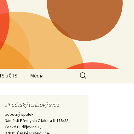
Vyhledávání
TS a ČTS
Média
Valná hromada JTS
2025
Valná hromada JTS
Jihočeský tenisový svaz
Halové oblastní
2024
přebory 2024/2025 –
pobočný spolek
Krajští přeborníci –
vítězové
Náměstí Přemysla Otakara II. 118/33,
2023
České Budějovice 1,
Valná hromada JTS
370 01 České Budějovice