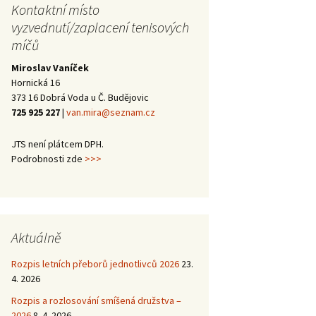
trojutkání mládeže –
2013
Halové oblastní
Kontaktní místo
Školení trenérů 3.
Halové oblastní
Kanáří naděje 2014
2014
přebory 2016/17 –
třídy 2012
přebory 2015/16 –
vyzvednutí/zaplacení tenisových
vítězové
vítězové
míčů
Halové oblastní
Kanáří naděje 2013
Mezinárodní
přebory 2015 –
trojutkání mládeže –
Miroslav Vaníček
vítězové
Valná hromada JčTS
2012
Hornická 16
2014
373 16 Dobrá Voda u Č. Budějovic
725 925 227
|
van.mira@seznam.cz
JTS není plátcem DPH.
Podrobnosti zde
>>>
Aktuálně
Rozpis letních přeborů jednotlivců 2026
23.
4. 2026
Rozpis a rozlosování smíšená družstva –
2026
8. 4. 2026