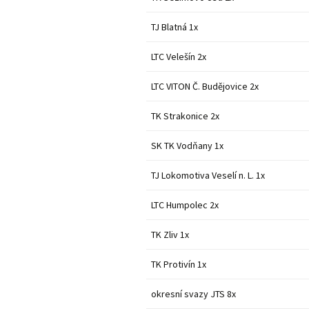
TJ Blatná 1x
LTC Velešín 2x
LTC VITON Č. Budějovice 2x
TK Strakonice 2x
SK TK Vodňany 1x
TJ Lokomotiva Veselí n. L. 1x
LTC Humpolec 2x
TK Zliv 1x
TK Protivín 1x
okresní svazy JTS 8x