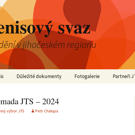
enisový svaz
dění v jihočeském regionu
is
Důležité dokumenty
Fotogalerie
Partneři J
2025
omada JTS – 2024
2024
nný výbor JTS
Petr Chalupa
2023
2022