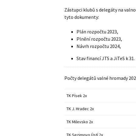
Zástupci klubů s delegáty na valn
tyto dokumenty:
Plán rozpočtu 2023,
Plnění rozpočtu 2023,
Návrh rozpočtu 2024,
Stav financí JTS a JiTeS k 31. 
Počty delegátů valné hromady 202
TK Písek 2x
TK J. Hradec 2x
TK Milevsko 2x
TK Sezimovo Ústí 2x