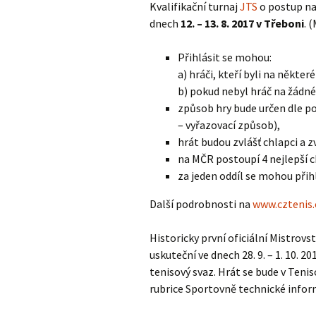
Kvalifikační turnaj
Adresář klubů JTS
JTS
o postup na
dnech
12. – 13. 8. 2017 v Třeboni
. 
Výkonný výbor JTS
Haly 2014/2015
Přihlásit se mohou:
a) hráči, kteří byli na někter
b) pokud nebyl hráč na žádné
způsob hry bude určen dle po
– vyřazovací způsob),
hrát budou zvlášť chlapci a zv
na MČR postoupí 4 nejlepší ch
za jeden oddíl se mohou přihl
Další podrobnosti na
www.cztenis.
Historicky první oficiální Mistrovs
uskuteční ve dnech 28. 9. – 1. 10.
tenisový svaz. Hrát se bude v Teni
rubrice Sportovně technické info