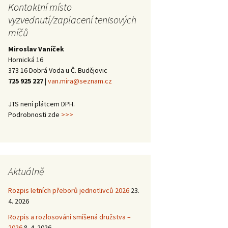
trojutkání mládeže –
2013
Halové oblastní
Kontaktní místo
Školení trenérů 3.
Halové oblastní
Kanáří naděje 2014
2014
přebory 2016/17 –
třídy 2012
přebory 2015/16 –
vyzvednutí/zaplacení tenisových
vítězové
vítězové
míčů
Halové oblastní
Kanáří naděje 2013
Mezinárodní
přebory 2015 –
trojutkání mládeže –
Miroslav Vaníček
vítězové
Valná hromada JčTS
2012
Hornická 16
2014
373 16 Dobrá Voda u Č. Budějovic
725 925 227
|
van.mira@seznam.cz
JTS není plátcem DPH.
Podrobnosti zde
>>>
Aktuálně
Rozpis letních přeborů jednotlivců 2026
23.
4. 2026
Rozpis a rozlosování smíšená družstva –
2026
8. 4. 2026