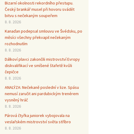
Bizarní okolnosti rekordního přestupu.
Český brankář musel při hovoru svádět
bitvu s nečekaným soupeřem
8. 8. 2026
Kanaďan podepsal smlouvu ve Švédsku, po
měsíci všechny překvapil nečekaným
rozhodnutím
8. 8. 2026
Dálkoví plavci zakončili mistrovství Evropy
diskvalifikací ve smíšené štafetě kvůli
čepičce
8. 8. 2026
ANALÝZA: Nečekaně poslední v lize. Spásu
nemusí zaručit ani pardubickým trenérem
vysněný hráč
8. 8. 2026
Párová čtyřka juniorek vybojovala na
veslařském mistrovství světa stříbro
8. 8. 2026