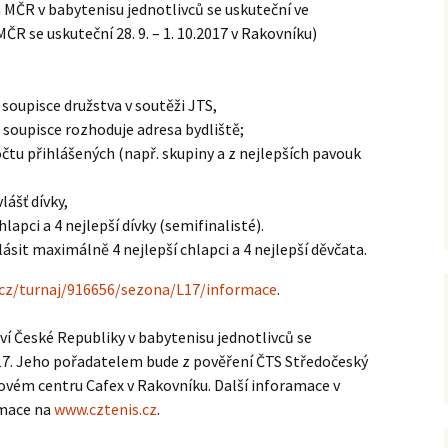
 MČR v babytenisu jednotlivců se uskuteční ve
(MČR se uskuteční 28. 9. – 1. 10.2017 v Rakovníku)
2021
2020
é soupisce družstva v soutěži JTS,
 soupisce rozhoduje adresa bydliště;
2019
čtu přihlášených (např. skupiny a z nejlepších pavouk
2018
lášť dívky,
lapci a 4 nejlepší dívky (semifinalisté).
2017
ásit maximálně 4 nejlepší chlapci a 4 nejlepší děvčata.
2016
cz/turnaj/916656/sezona/L17/informace
.
2015
tví České Republiky v babytenisu jednotlivců se
 2017. Jeho pořadatelem bude z pověření ČTS Středočeský
2014
sovém centru Cafex v Rakovníku. Další inforamace v
rmace na
www.cztenis.cz
.
2013