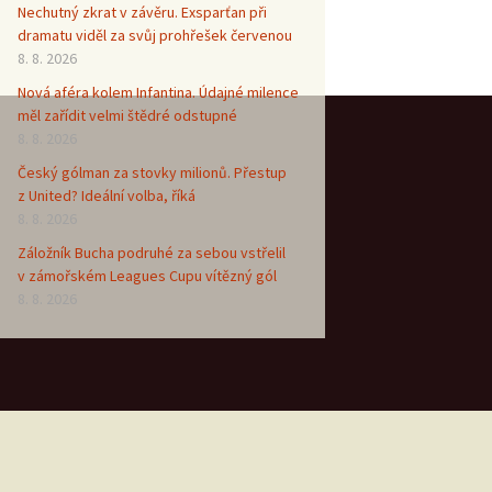
Nechutný zkrat v závěru. Exsparťan při
dramatu viděl za svůj prohřešek červenou
8. 8. 2026
Nová aféra kolem Infantina. Údajné milence
měl zařídit velmi štědré odstupné
8. 8. 2026
Český gólman za stovky milionů. Přestup
z United? Ideální volba, říká
8. 8. 2026
Záložník Bucha podruhé za sebou vstřelil
v zámořském Leagues Cupu vítězný gól
8. 8. 2026