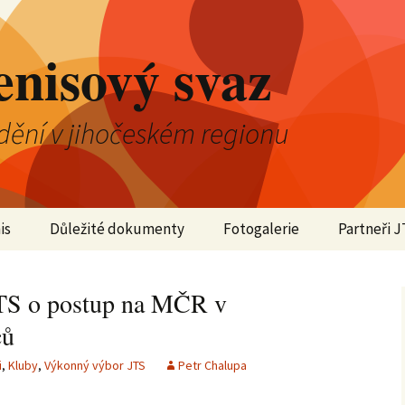
enisový svaz
dění v jihočeském regionu
is
Důležité dokumenty
Fotogalerie
Partneři J
2025
 JTS o postup na MČR v
2024
ců
2023
i
,
Kluby
,
Výkonný výbor JTS
Petr Chalupa
2022