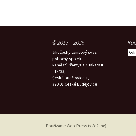
© 2013 – 2026
Rub
Rubr
Jihočeský tenisový svaz
pobočný spolek
Náměstí Přemysla Otakara II.
118/33,
České Budějovice 1,
370 01 České Budějovice
Používáme WordPress (v češtině).