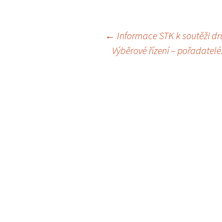
Navigace
←
Informace STK k soutěži dr
Výběrové řízení – pořadatelé
pro
příspěvky