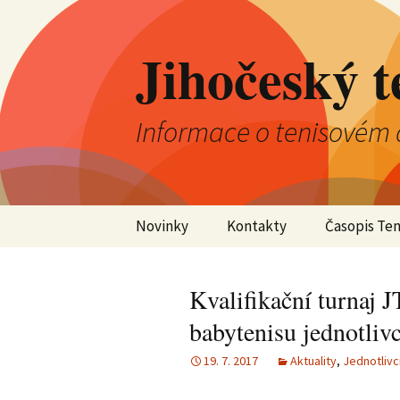
Jihočeský t
Informace o tenisovém 
Přejít
Novinky
Kontakty
Časopis Ten
k
obsahu
Aktuality
Výkonný výbor JTS
webu
Kvalifikační turnaj
Kluby
Kontrolní komise JTS
babytenisu jednotliv
Jednotlivci
Okresní tenisové
19. 7. 2017
Aktuality
,
Jednotlivc
svazy
Družstva