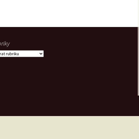
riky
iky