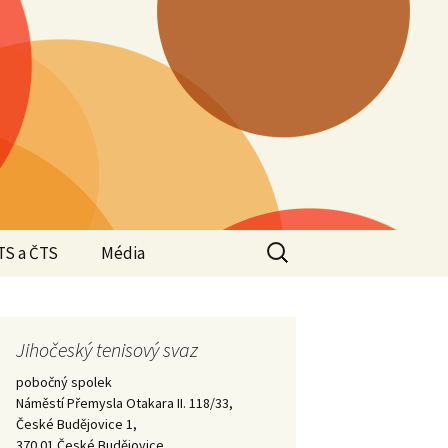
Vyhledávání
TS a ČTS
Média
Valná hromada JTS
2025
Valná hromada JTS
Jihočeský tenisový svaz
Halové oblastní
2024
přebory 2024/2025 –
pobočný spolek
Krajští přeborníci –
vítězové
Náměstí Přemysla Otakara II. 118/33,
2023
České Budějovice 1,
Valná hromada JTS
370 01 České Budějovice