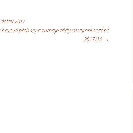
2012
užstev 2017
: halové přebory a turnaje třídy B v zimní sezóně
2017/18
→