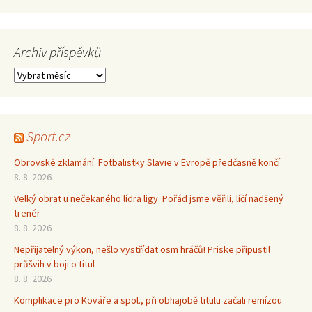
Archiv příspěvků
Archiv
příspěvků
Sport.cz
Obrovské zklamání. Fotbalistky Slavie v Evropě předčasně končí
8. 8. 2026
Velký obrat u nečekaného lídra ligy. Pořád jsme věřili, líčí nadšený
trenér
8. 8. 2026
Nepřijatelný výkon, nešlo vystřídat osm hráčů! Priske připustil
průšvih v boji o titul
8. 8. 2026
Komplikace pro Kováře a spol., při obhajobě titulu začali remízou