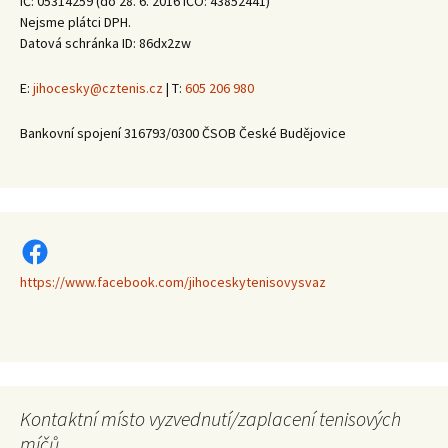
IČ: 05314259 (do 28. 6. 2016 IČO: 43852441)
Nejsme plátci DPH.
Datová schránka ID: 86dx2zw
E:
jihocesky@cztenis.cz
| T:
605 206 980
Bankovní spojení 316793/0300 ČSOB České Budějovice
https://www.facebook.com/jihoceskytenisovysvaz
https://www.facebook.com/jihoceskytenisovysvaz
Kontaktní místo vyzvednutí/zaplacení tenisových
míčů