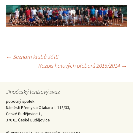
Navigace
←
Seznam klubů JčTS
Rozpis halových přeborů 2013/2014
→
pro
příspěvky
Jihočeský tenisový svaz
pobočný spolek
Náměstí Přemysla Otakara II. 118/33,
České Budějovice 1,
370 01 České Budějovice