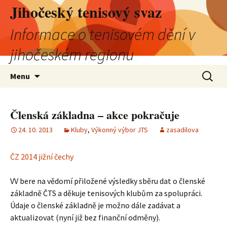
Jihočeský tenisový svaz
Informace o tenisovém dění v
jihočeském regionu
Přejít
Vyhledá
Menu
k
obsahu
webu
Členská základna – akce pokračuje
24. 10. 2013
Kluby
,
Výkonný výbor JTS
zasadilova
ČZ 2014 jižní čechy
VV bere na vědomí přiložené výsledky sběru dat o členské
základně ČTS a děkuje tenisových klubům za spolupráci.
Údaje o členské základně je možno dále zadávat a
aktualizovat (nyní již bez finanční odměny).