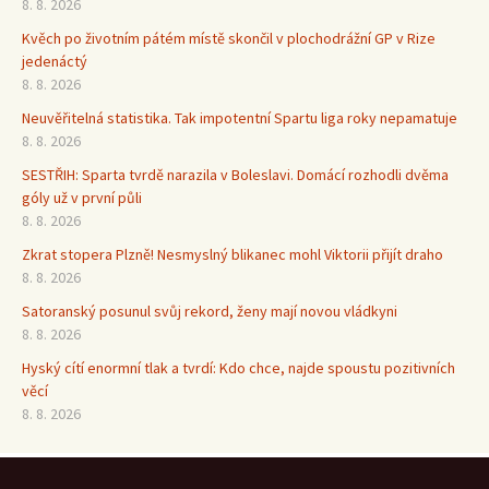
8. 8. 2026
Kvěch po životním pátém místě skončil v plochodrážní GP v Rize
jedenáctý
8. 8. 2026
Neuvěřitelná statistika. Tak impotentní Spartu liga roky nepamatuje
8. 8. 2026
SESTŘIH: Sparta tvrdě narazila v Boleslavi. Domácí rozhodli dvěma
góly už v první půli
8. 8. 2026
Zkrat stopera Plzně! Nesmyslný blikanec mohl Viktorii přijít draho
8. 8. 2026
Satoranský posunul svůj rekord, ženy mají novou vládkyni
8. 8. 2026
Hyský cítí enormní tlak a tvrdí: Kdo chce, najde spoustu pozitivních
věcí
8. 8. 2026