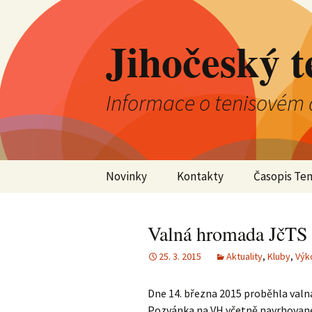
Jihočeský t
Informace o tenisovém 
Přejít
Novinky
Kontakty
Časopis Ten
k
obsahu
Aktuality
Výkonný výbor JTS
webu
Valná hromada JčTS
Kluby
Kontrolní komise JTS
25. 3. 2015
Aktuality
,
Kluby
,
Výk
Jednotlivci
Okresní tenisové
svazy
Dne 14. března 2015 proběhla val
Družstva
Pozvánka na VH včetně navrhované