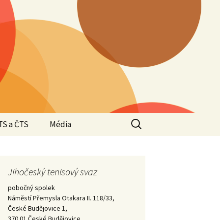
Vyhledávání
TS a ČTS
Média
Valná hromada JTS
2025
Valná hromada JTS
Jihočeský tenisový svaz
Halové oblastní
2024
přebory 2024/2025 –
pobočný spolek
Krajští přeborníci –
vítězové
Náměstí Přemysla Otakara II. 118/33,
2023
České Budějovice 1,
Valná hromada JTS
370 01 České Budějovice