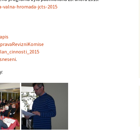
a-valna-hromada-jcts-2015
2021
2020
apis
2019
pravaRevizniKomise
lan_cinnosti_2015
2018
sneseni
.
2017
y:
2016
2015
2014
2013