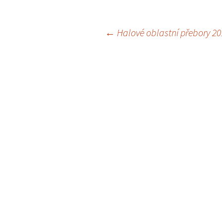
Navigace
←
Halové oblastní přebory 20
pro
příspěvky