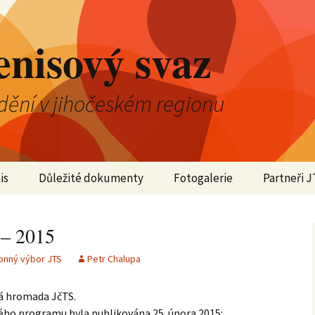
enisový svaz
dění v jihočeském regionu
is
Důležité dokumenty
Fotogalerie
Partneři J
2025
 – 2015
2024
onný výbor JTS
Petr Chalupa
2023
ná hromada JčTS.
2022
ho programu byla publikována 25. února 2015: