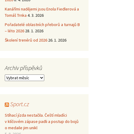
Kanářími nadějemi jsou Enola Fiedlerová a
Tomáš Trnka
4. 3. 2026
Pořadatelé oblastních přeborů a turnajů B
– léto 2026
28. 1. 2026
Školení trenérů od 2026
26. 1. 2026
Archiv příspěvků
Archiv
příspěvků
Sport.cz
Stíhací jízda nestačila. Čeští mladíci
v klíčovém zápase padli a postup do bojů
o medaile jim unikl
5. 8. 2026