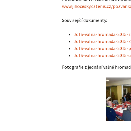
Adresář klubů JTS
www.jihocesky.cztenis.cz/pozvank
Výkonný výbor JTS
Haly 2014/2015
Související dokumenty:
JcTS-valna-hromada-2015-z
JcTS-valna-hromada-2015-Z
JcTS-valna-hromada-2015-p
JcTS-valna-hromada-2015-u
Fotografie z jednání valné hromad