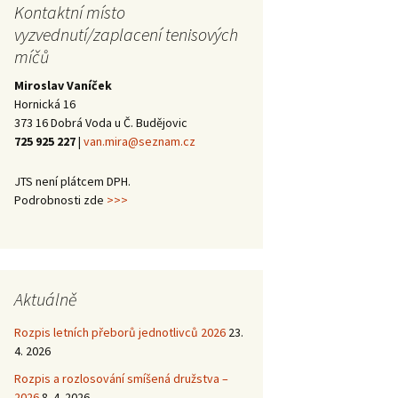
trojutkání mládeže –
2013
Halové oblastní
Kontaktní místo
Školení trenérů 3.
Halové oblastní
Kanáří naděje 2014
2014
přebory 2016/17 –
třídy 2012
přebory 2015/16 –
vyzvednutí/zaplacení tenisových
vítězové
vítězové
míčů
Halové oblastní
Kanáří naděje 2013
Mezinárodní
přebory 2015 –
trojutkání mládeže –
Miroslav Vaníček
vítězové
Valná hromada JčTS
2012
Hornická 16
2014
373 16 Dobrá Voda u Č. Budějovic
725 925 227
|
van.mira@seznam.cz
JTS není plátcem DPH.
Podrobnosti zde
>>>
Aktuálně
Rozpis letních přeborů jednotlivců 2026
23.
4. 2026
Rozpis a rozlosování smíšená družstva –
2026
8. 4. 2026