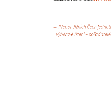
Adresář klubů JTS
Výkonný výbor JTS
Haly 2014/2015
Navigace
←
Přebor Jižních Čech jednotl
Výběrové řízení – pořadatelé
pro
příspěvky