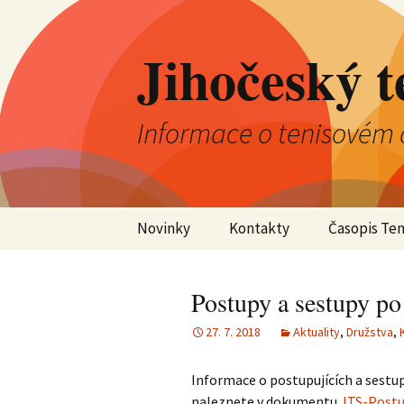
Jihočeský t
Informace o tenisovém 
Přejít
Novinky
Kontakty
Časopis Ten
k
obsahu
Aktuality
Výkonný výbor JTS
webu
Postupy a sestupy po
Kluby
Kontrolní komise JTS
27. 7. 2018
Aktuality
,
Družstva
,
Jednotlivci
Okresní tenisové
svazy
Informace o postupujících a sestup
Družstva
naleznete v dokumentu
JTS-Postu