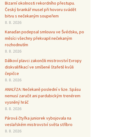
Bizarní okolnosti rekordního přestupu.
Český brankář musel při hovoru svádět
bitvu s nečekaným soupeřem
8. 8. 2026
Kanaďan podepsal smlouvu ve Švédsku, po
měsíci všechny překvapil nečekaným
rozhodnutím
8. 8. 2026
Dálkoví plavci zakončili mistrovství Evropy
diskvalifikací ve smíšené štafetě kvůli
čepičce
8. 8. 2026
ANALÝZA: Nečekaně poslední v lize. Spásu
nemusí zaručit ani pardubickým trenérem
vysněný hráč
8. 8. 2026
Párová čtyřka juniorek vybojovala na
veslařském mistrovství světa stříbro
8. 8. 2026