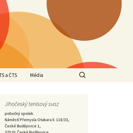
Vyhledávání
TS a ČTS
Média
Valná hromada JTS
2025
Valná hromada JTS
Jihočeský tenisový svaz
Halové oblastní
2024
přebory 2024/2025 –
pobočný spolek
Krajští přeborníci –
vítězové
Náměstí Přemysla Otakara II. 118/33,
2023
České Budějovice 1,
Valná hromada JTS
370 01 České Budějovice