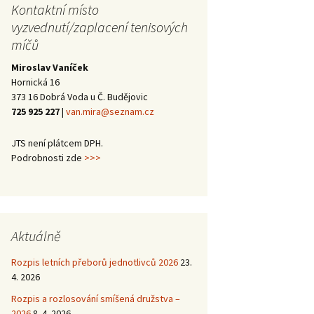
trojutkání mládeže –
2013
Halové oblastní
Kontaktní místo
Školení trenérů 3.
Halové oblastní
Kanáří naděje 2014
2014
přebory 2016/17 –
třídy 2012
přebory 2015/16 –
vyzvednutí/zaplacení tenisových
vítězové
vítězové
míčů
Halové oblastní
Kanáří naděje 2013
Mezinárodní
přebory 2015 –
trojutkání mládeže –
Miroslav Vaníček
vítězové
Valná hromada JčTS
2012
Hornická 16
2014
373 16 Dobrá Voda u Č. Budějovic
725 925 227
|
van.mira@seznam.cz
JTS není plátcem DPH.
Podrobnosti zde
>>>
Aktuálně
Rozpis letních přeborů jednotlivců 2026
23.
4. 2026
Rozpis a rozlosování smíšená družstva –
2026
8. 4. 2026