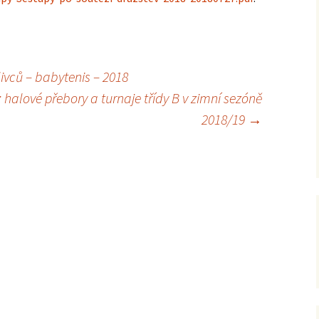
2021
2020
ivců – babytenis – 2018
2019
: halové přebory a turnaje třídy B v zimní sezóně
2018/19
→
2018
2017
2016
2015
2014
2013