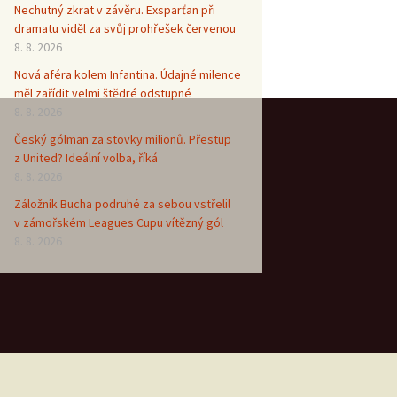
Nechutný zkrat v závěru. Exsparťan při
dramatu viděl za svůj prohřešek červenou
8. 8. 2026
Nová aféra kolem Infantina. Údajné milence
měl zařídit velmi štědré odstupné
8. 8. 2026
Český gólman za stovky milionů. Přestup
z United? Ideální volba, říká
8. 8. 2026
Záložník Bucha podruhé za sebou vstřelil
v zámořském Leagues Cupu vítězný gól
8. 8. 2026