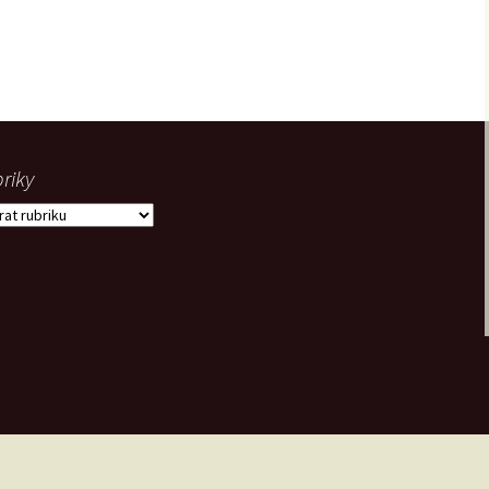
riky
iky