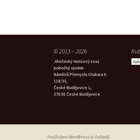
© 2013 – 2026
Rub
Rubr
Jihočeský tenisový svaz
pobočný spolek
Náměstí Přemysla Otakara II.
118/33,
České Budějovice 1,
370 01 České Budějovice
Používáme WordPress (v češtině).