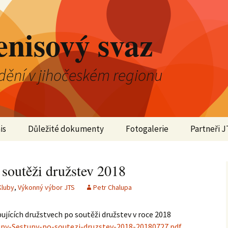
enisový svaz
dění v jihočeském regionu
is
Důležité dokumenty
Fotogalerie
Partneři J
2025
 soutěži družstev 2018
2024
Kluby
,
Výkonný výbor JTS
Petr Chalupa
2023
ujících družstvech po soutěži družstev v roce 2018
2022
py-Sestupy-po-soutezi-druzstev-2018-20180727.pdf
.