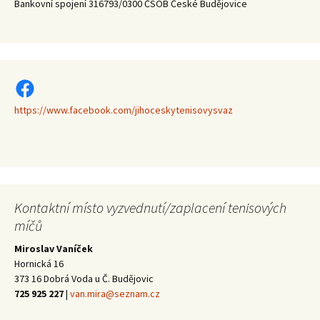
Bankovní spojení 316793/0300 ČSOB České Budějovice
https://www.facebook.com/jihoceskytenisovysvaz
https://www.facebook.com/jihoceskytenisovysvaz
Kontaktní místo vyzvednutí/zaplacení tenisových
míčů
Miroslav Vaníček
Hornická 16
373 16 Dobrá Voda u Č. Budějovic
725 925 227
|
van.mira@seznam.cz