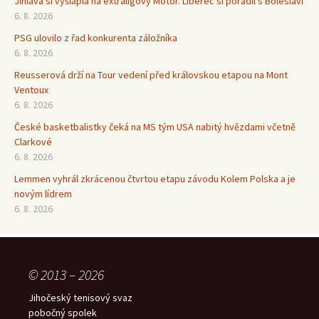
Jihlava si vyšlápla na extraligový Motor. Liberec si poradil s Boleslaví
6. 8. 2026
PSG ulovilo z řad konkurenta záložníka
6. 8. 2026
Reusserová drží na Tour vedení před královskou etapou na Mont
Ventoux
6. 8. 2026
České basketbalistky čeká na MS tým USA nabitý hvězdami včetně
Clarkové
6. 8. 2026
Lemmen vyhrál zkrácenou čtvrtou etapu závodu Kolem Polska a je
novým lídrem
6. 8. 2026
© 2013 – 2026
Jihočeský tenisový svaz
pobočný spolek