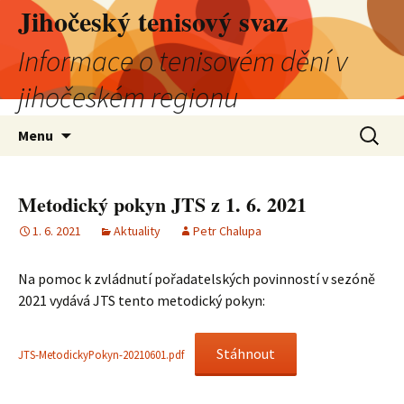
Jihočeský tenisový svaz
Informace o tenisovém dění v
jihočeském regionu
Přejít
Vyhledá
Menu
k
obsahu
webu
Metodický pokyn JTS z 1. 6. 2021
1. 6. 2021
Aktuality
Petr Chalupa
Na pomoc k zvládnutí pořadatelských povinností v sezóně
2021 vydává JTS tento metodický pokyn:
Stáhnout
JTS-MetodickyPokyn-20210601.pdf