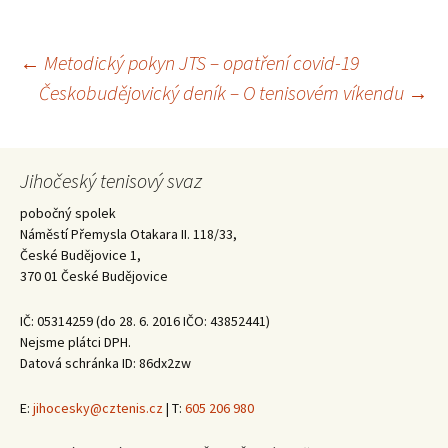
Navigace
←
Metodický pokyn JTS – opatření covid-19
Českobudějovický deník – O tenisovém víkendu
→
pro
příspěvky
Jihočeský tenisový svaz
pobočný spolek
Náměstí Přemysla Otakara II. 118/33,
České Budějovice 1,
370 01 České Budějovice
IČ: 05314259 (do 28. 6. 2016 IČO: 43852441)
Nejsme plátci DPH.
Datová schránka ID: 86dx2zw
E:
jihocesky@cztenis.cz
| T:
605 206 980