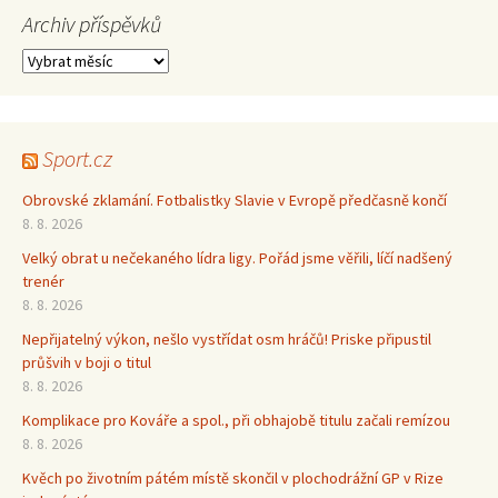
Archiv příspěvků
Archiv
příspěvků
Sport.cz
Obrovské zklamání. Fotbalistky Slavie v Evropě předčasně končí
8. 8. 2026
Velký obrat u nečekaného lídra ligy. Pořád jsme věřili, líčí nadšený
trenér
8. 8. 2026
Nepřijatelný výkon, nešlo vystřídat osm hráčů! Priske připustil
průšvih v boji o titul
8. 8. 2026
Komplikace pro Kováře a spol., při obhajobě titulu začali remízou
8. 8. 2026
Kvěch po životním pátém místě skončil v plochodrážní GP v Rize