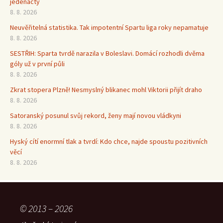
jedenáctý
8. 8. 2026
Neuvěřitelná statistika. Tak impotentní Spartu liga roky nepamatuje
8. 8. 2026
SESTŘIH: Sparta tvrdě narazila v Boleslavi. Domácí rozhodli dvěma
góly už v první půli
8. 8. 2026
Zkrat stopera Plzně! Nesmyslný blikanec mohl Viktorii přijít draho
8. 8. 2026
Satoranský posunul svůj rekord, ženy mají novou vládkyni
8. 8. 2026
Hyský cítí enormní tlak a tvrdí: Kdo chce, najde spoustu pozitivních
věcí
8. 8. 2026
© 2013 – 2026