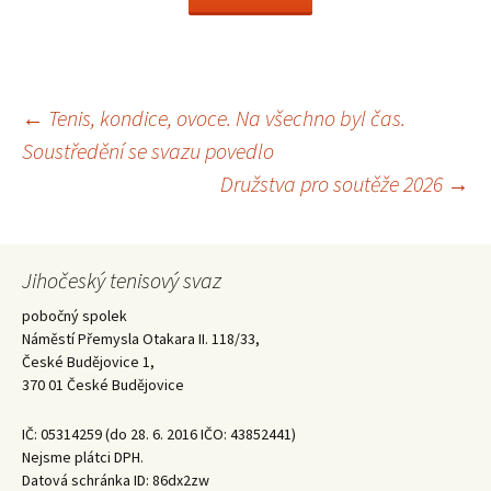
Navigace
←
Tenis, kondice, ovoce. Na všechno byl čas.
Soustředění se svazu povedlo
pro
Družstva pro soutěže 2026
→
příspěvky
Jihočeský tenisový svaz
pobočný spolek
Náměstí Přemysla Otakara II. 118/33,
České Budějovice 1,
370 01 České Budějovice
IČ: 05314259 (do 28. 6. 2016 IČO: 43852441)
Nejsme plátci DPH.
Datová schránka ID: 86dx2zw