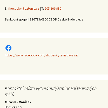
E:
jihocesky@cztenis.cz
| T:
605 206 980
Bankovní spojení 316793/0300 ČSOB České Budějovice
https://www.facebook.com/jihoceskytenisovysvaz
https://www.facebook.com/jihoceskytenisovysvaz
Kontaktní místo vyzvednutí/zaplacení tenisových
míčů
Miroslav Vaníček
Hornická 16