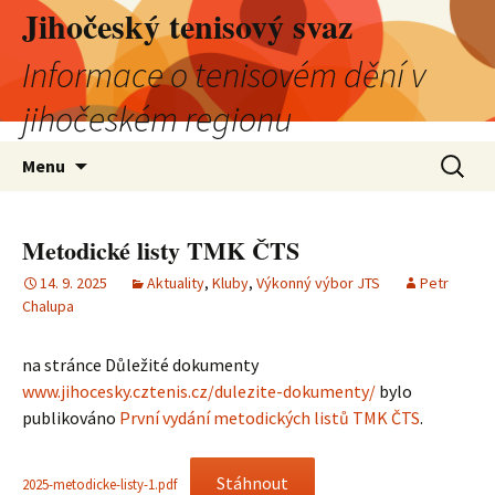
Jihočeský tenisový svaz
Informace o tenisovém dění v
jihočeském regionu
Přejít
Vyhledá
Menu
k
obsahu
webu
Metodické listy TMK ČTS
14. 9. 2025
Aktuality
,
Kluby
,
Výkonný výbor JTS
Petr
Chalupa
na stránce Důležité dokumenty
www.jihocesky.cztenis.cz/dulezite-dokumenty/
bylo
publikováno
První vydání metodických listů TMK ČTS
.
Stáhnout
2025-metodicke-listy-1.pdf