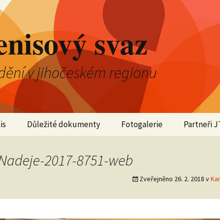
enisový svaz
dění v jihočeském regionu
is
Důležité dokumenty
Fotogalerie
Partneři J
2025
iNadeje-2017-8751-web
2024
Zveřejněno
26. 2. 2018
v
Kan
2023
2022