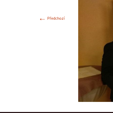
Adresář klubů JTS
Výkonný výbor JTS
Haly 2014/2015
←
Předchozí