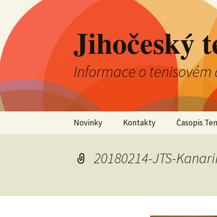
Jihočeský t
Informace o tenisovém 
Přejít
Novinky
Kontakty
Časopis Ten
k
obsahu
Aktuality
Výkonný výbor JTS
webu
20180214-JTS-Kanar
Kluby
Kontrolní komise JTS
Jednotlivci
Okresní tenisové
svazy
Družstva