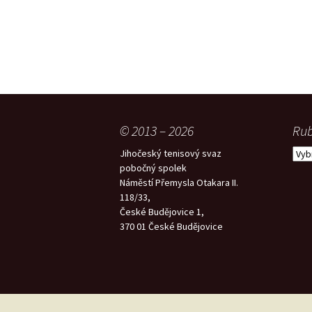
© 2013 – 2026
Rub
Rubr
Jihočeský tenisový svaz
pobočný spolek
Náměstí Přemysla Otakara II.
118/33,
České Budějovice 1,
370 01 České Budějovice