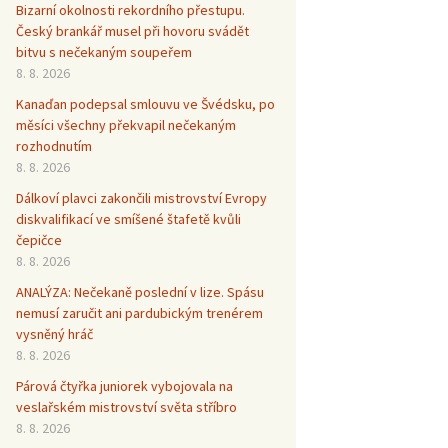
Bizarní okolnosti rekordního přestupu.
Český brankář musel při hovoru svádět
bitvu s nečekaným soupeřem
8. 8. 2026
Kanaďan podepsal smlouvu ve Švédsku, po
měsíci všechny překvapil nečekaným
rozhodnutím
8. 8. 2026
Dálkoví plavci zakončili mistrovství Evropy
diskvalifikací ve smíšené štafetě kvůli
čepičce
8. 8. 2026
ANALÝZA: Nečekaně poslední v lize. Spásu
nemusí zaručit ani pardubickým trenérem
vysněný hráč
8. 8. 2026
Párová čtyřka juniorek vybojovala na
veslařském mistrovství světa stříbro
8. 8. 2026