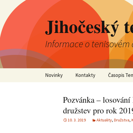
Jihočeský t
Informace o tenisovém 
Přejít
Novinky
Kontakty
Časopis Ten
k
obsahu
Aktuality
Výkonný výbor JTS
webu
Pozvánka – losování
Kluby
Kontrolní komise JTS
družstev pro rok 201
Jednotlivci
Okresní tenisové
10. 3. 2019
Aktuality
,
Družstva
,
svazy
Družstva