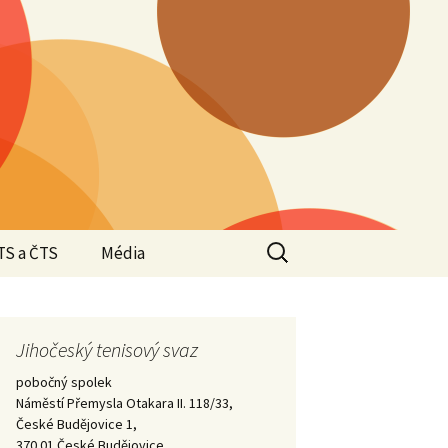
Vyhledávání
TS a ČTS
Média
Valná hromada JTS
2025
Valná hromada JTS
Jihočeský tenisový svaz
Halové oblastní
2024
přebory 2024/2025 –
pobočný spolek
Krajští přeborníci –
vítězové
Náměstí Přemysla Otakara II. 118/33,
2023
České Budějovice 1,
Valná hromada JTS
370 01 České Budějovice