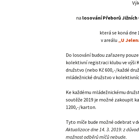
Adresář klubů JTS
Vý
Výkonný výbor JTS
Haly 2014/2015
na
losování Přeborů Jižních
která se koná dne
v areálu
„U Jelen
Do losování budou zařazeny pouze o
kolektivní registraci klubu ve výši
družstvo (nebo Kč 600,-/každé dru
mládežnické družstvo v kolektivníc
Ke každému mládežnickému družstvu
soutěže 2019 je možné zakoupit k
1200,-/karton.
Tyto míče bude možné odebrat v de
Aktualizace dne 14. 3. 2019: z dův
možnost odběrů míčů nebude.