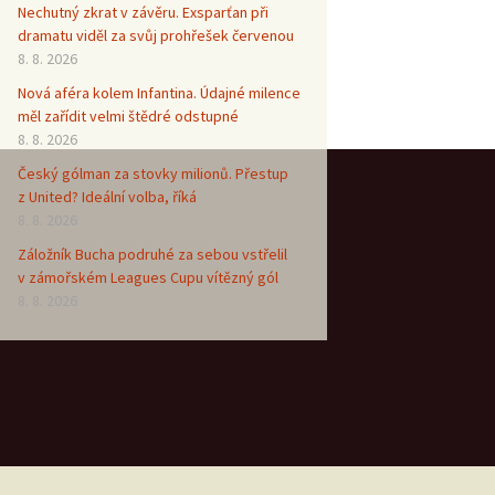
Nechutný zkrat v závěru. Exsparťan při
dramatu viděl za svůj prohřešek červenou
8. 8. 2026
Nová aféra kolem Infantina. Údajné milence
měl zařídit velmi štědré odstupné
8. 8. 2026
Český gólman za stovky milionů. Přestup
z United? Ideální volba, říká
8. 8. 2026
Záložník Bucha podruhé za sebou vstřelil
v zámořském Leagues Cupu vítězný gól
8. 8. 2026