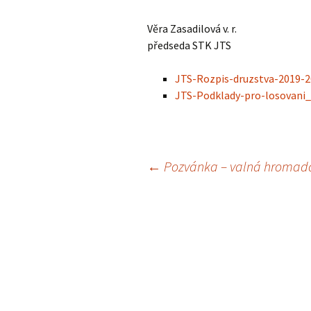
Věra Zasadilová v. r.
předseda STK JTS
JTS-Rozpis-druzstva-2019-2
JTS-Podklady-pro-losovani_
Navigace
←
Pozvánka – valná hromada
pro
příspěvky