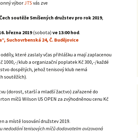
konný výbor
JTS
vás zve
2021
 Čech soutěže Smíšených družstev pro rok 2019
,
2020
16. března 2019
(sobota)
ve 13:00 hod
.
a“, Suchovrbenská 24, Č. Budějovice
2019
ddíly, které zaslaly včas přihlášku a mají zaplacenou
2018
 Kč 1000,-/klub a organizační poplatek Kč 300,-/každé
žstvo dospělých, jehož tenisový klub nemá
2017
h soutěžích).
2016
 (dorost, starší a mladší žactvo) zařazené do
arton míčů Wilson US OPEN za zvýhodněnou cenu Kč
2015
2014
n a místě losování družstev 2019.
2013
odu nedodání tenisových míčů dodavatelm avizovaná