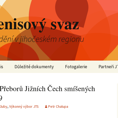
enisový svaz
dění v jihočeském regionu
is
Důležité dokumenty
Fotogalerie
Partneři J
2025
 Přeborů Jižních Čech smíšených
2024
9
2023
Kluby
,
Výkonný výbor JTS
Petr Chalupa
2022