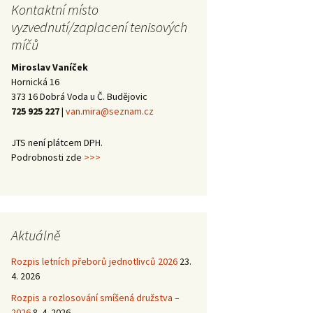
trojutkání mládeže –
2013
Halové oblastní
Kontaktní místo
Školení trenérů 3.
Halové oblastní
Kanáří naděje 2014
2014
přebory 2016/17 –
třídy 2012
přebory 2015/16 –
vyzvednutí/zaplacení tenisových
vítězové
vítězové
míčů
Halové oblastní
Kanáří naděje 2013
Mezinárodní
přebory 2015 –
trojutkání mládeže –
Miroslav Vaníček
vítězové
Valná hromada JčTS
2012
Hornická 16
2014
373 16 Dobrá Voda u Č. Budějovic
725 925 227
|
van.mira@seznam.cz
JTS není plátcem DPH.
Podrobnosti zde
>>>
Aktuálně
Rozpis letních přeborů jednotlivců 2026
23.
4. 2026
Rozpis a rozlosování smíšená družstva –
2026
8. 4. 2026