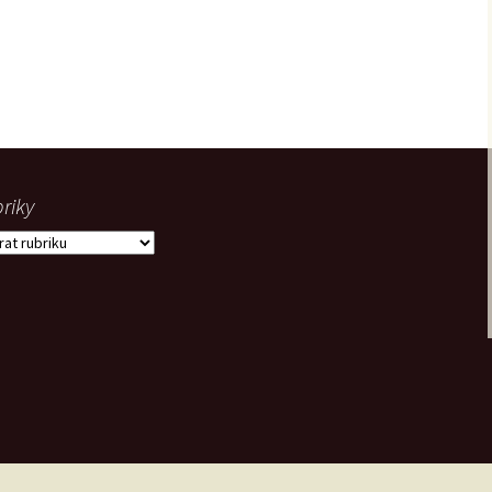
riky
iky